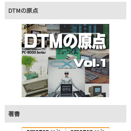
DTMの原点
著書