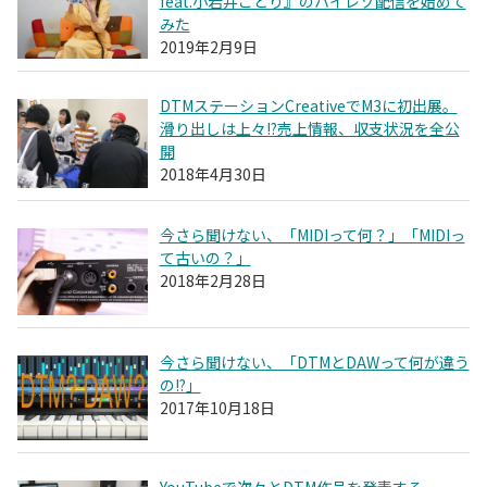
feat.小岩井ことり』のハイレゾ配信を始めて
みた
2019年2月9日
DTMステーションCreativeでM3に初出展。
滑り出しは上々!?売上情報、収支状況を全公
開
2018年4月30日
今さら聞けない、「MIDIって何？」「MIDIっ
て古いの？」
2018年2月28日
今さら聞けない、「DTMとDAWって何が違う
の!?」
2017年10月18日
YouTubeで次々とDTM作品を発表する