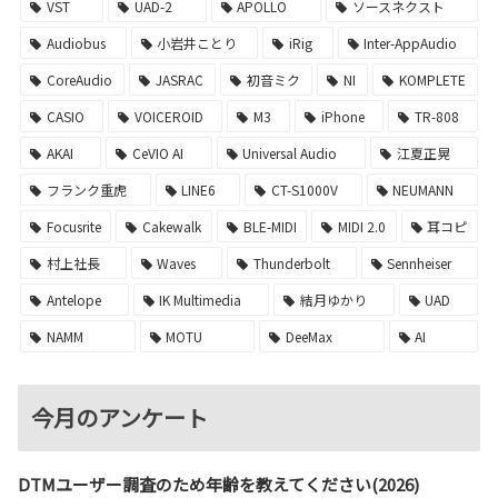
VST
UAD-2
APOLLO
ソースネクスト
Audiobus
小岩井ことり
iRig
Inter-AppAudio
CoreAudio
JASRAC
初音ミク
NI
KOMPLETE
CASIO
VOICEROID
M3
iPhone
TR-808
AKAI
CeVIO AI
Universal Audio
江夏正晃
フランク重虎
LINE6
CT-S1000V
NEUMANN
Focusrite
Cakewalk
BLE-MIDI
MIDI 2.0
耳コピ
村上社長
Waves
Thunderbolt
Sennheiser
Antelope
IK Multimedia
結月ゆかり
UAD
NAMM
MOTU
DeeMax
AI
今月のアンケート
DTMユーザー調査のため年齢を教えてください(2026)