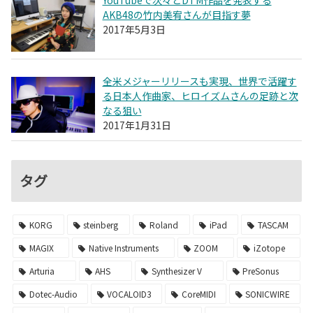
AKB48の竹内美宥さんが目指す夢
2017年5月3日
全米メジャーリリースも実現、世界で活躍す
る日本人作曲家、ヒロイズムさんの足跡と次
なる狙い
2017年1月31日
タグ
KORG
steinberg
Roland
iPad
TASCAM
MAGIX
Native Instruments
ZOOM
iZotope
Arturia
AHS
Synthesizer V
PreSonus
Dotec-Audio
VOCALOID3
CoreMIDI
SONICWIRE