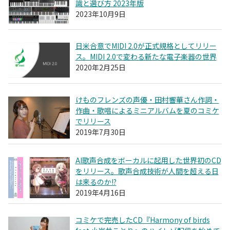
識と選び方 2023年版
2023年10月9日
日米合意でMIDI 2.0が正式規格としてリリー
ス。MIDI 2.0で変わる新たな電子楽器の世界
2020年2月25日
けものフレンズの声優・田村響華さん作詞・
作曲・歌唱によるミニアルバムを夏のコミケ
でリリース
2019年7月30日
AI歌声合成をボーカルに起用した世界初のCD
をリリース。歌声合成技術が人間を超える日
は来るのか!?
2019年4月16日
コミケで完売したCD『Harmony of birds