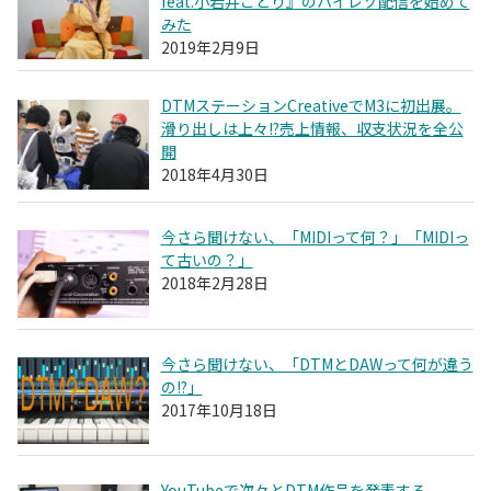
feat.小岩井ことり』のハイレゾ配信を始めて
みた
2019年2月9日
DTMステーションCreativeでM3に初出展。
滑り出しは上々!?売上情報、収支状況を全公
開
2018年4月30日
今さら聞けない、「MIDIって何？」「MIDIっ
て古いの？」
2018年2月28日
今さら聞けない、「DTMとDAWって何が違う
の!?」
2017年10月18日
YouTubeで次々とDTM作品を発表する