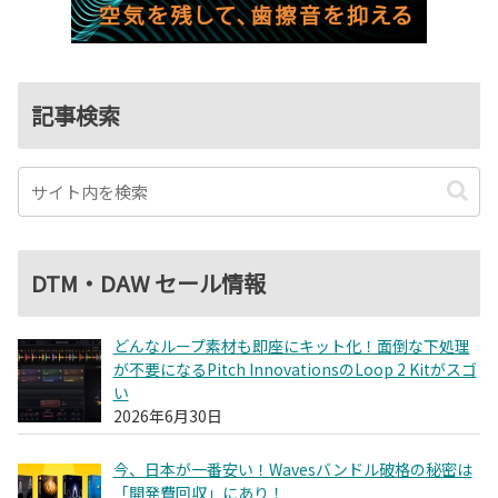
記事検索
DTM・DAW セール情報
どんなループ素材も即座にキット化！面倒な下処理
が不要になるPitch InnovationsのLoop 2 Kitがスゴ
い
2026年6月30日
今、日本が一番安い！Wavesバンドル破格の秘密は
「開発費回収」にあり！