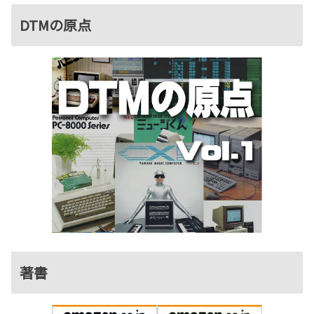
DTMの原点
著書