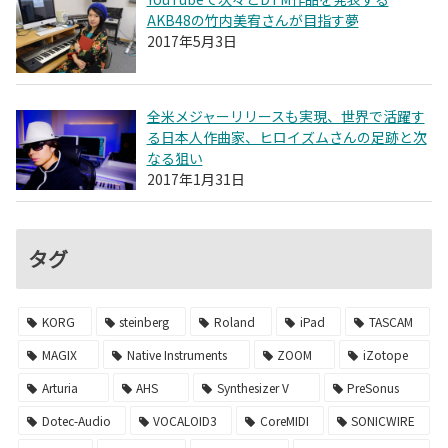
AKB48の竹内美宥さんが目指す夢
2017年5月3日
全米メジャーリリースも実現、世界で活躍す
る日本人作曲家、ヒロイズムさんの足跡と次
なる狙い
2017年1月31日
タグ
KORG
steinberg
Roland
iPad
TASCAM
MAGIX
Native Instruments
ZOOM
iZotope
Arturia
AHS
Synthesizer V
PreSonus
Dotec-Audio
VOCALOID3
CoreMIDI
SONICWIRE