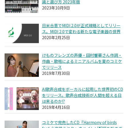
識と選び方 2023年版
2023年10月9日
日米合意でMIDI 2.0が正式規格としてリリー
ス。MIDI 2.0で変わる新たな電子楽器の世界
2020年2月25日
けものフレンズの声優・田村響華さん作詞・
作曲・歌唱によるミニアルバムを夏のコミケ
でリリース
2019年7月30日
AI歌声合成をボーカルに起用した世界初のCD
をリリース。歌声合成技術が人間を超える日
は来るのか!?
2019年4月16日
コミケで完売したCD『Harmony of birds