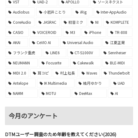
VST
UAD-2
APOLLO
ソースネクスト
Audiobus
小岩井ことり
iRig
Inter-AppAudio
CoreAudio
JASRAC
初音ミク
NI
KOMPLETE
CASIO
VOICEROID
M3
iPhone
TR-808
AKAI
CeVIO AI
Universal Audio
江夏正晃
フランク重虎
LINE6
CT-S1000V
Sennheiser
NEUMANN
Focusrite
Cakewalk
BLE-MIDI
MIDI 2.0
耳コピ
村上社長
Waves
Thunderbolt
Antelope
IK Multimedia
結月ゆかり
UAD
NAMM
MOTU
DeeMax
AI
今月のアンケート
DTMユーザー調査のため年齢を教えてください(2026)