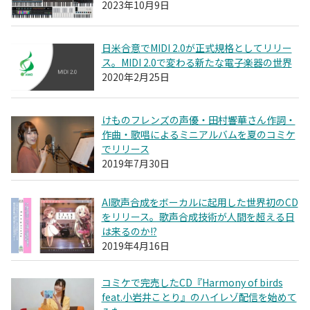
2023年10月9日
日米合意でMIDI 2.0が正式規格としてリリー
ス。MIDI 2.0で変わる新たな電子楽器の世界
2020年2月25日
けものフレンズの声優・田村響華さん作詞・
作曲・歌唱によるミニアルバムを夏のコミケ
でリリース
2019年7月30日
AI歌声合成をボーカルに起用した世界初のCD
をリリース。歌声合成技術が人間を超える日
は来るのか!?
2019年4月16日
コミケで完売したCD『Harmony of birds
feat.小岩井ことり』のハイレゾ配信を始めて