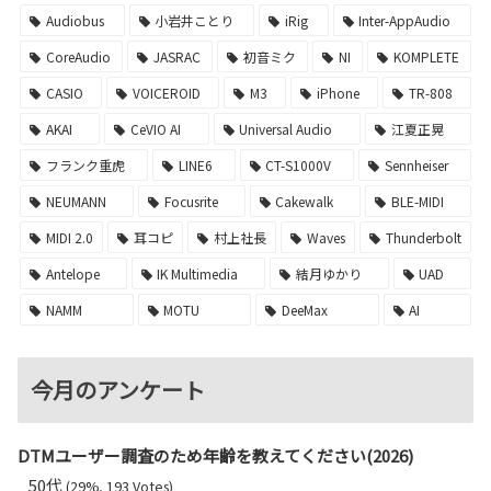
Audiobus
小岩井ことり
iRig
Inter-AppAudio
CoreAudio
JASRAC
初音ミク
NI
KOMPLETE
CASIO
VOICEROID
M3
iPhone
TR-808
AKAI
CeVIO AI
Universal Audio
江夏正晃
フランク重虎
LINE6
CT-S1000V
Sennheiser
NEUMANN
Focusrite
Cakewalk
BLE-MIDI
MIDI 2.0
耳コピ
村上社長
Waves
Thunderbolt
Antelope
IK Multimedia
結月ゆかり
UAD
NAMM
MOTU
DeeMax
AI
今月のアンケート
DTMユーザー調査のため年齢を教えてください(2026)
50代
(29%, 193 Votes)