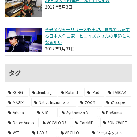
AKB48の竹内美宥さんが目指す夢
2017年5月3日
全米メジャーリリースも実現、世界で活躍す
る日本人作曲家、ヒロイズムさんの足跡と次
なる狙い
2017年1月31日
タグ
KORG
steinberg
Roland
iPad
TASCAM
MAGIX
Native Instruments
ZOOM
iZotope
Arturia
AHS
Synthesizer V
PreSonus
Dotec-Audio
VOCALOID3
CoreMIDI
SONICWIRE
VST
UAD-2
APOLLO
ソースネクスト