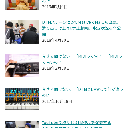
みた
2019年2月9日
DTMステーションCreativeでM3に初出展。
滑り出しは上々!?売上情報、収支状況を全公
開
2018年4月30日
今さら聞けない、「MIDIって何？」「MIDIっ
て古いの？」
2018年2月28日
今さら聞けない、「DTMとDAWって何が違う
の!?」
2017年10月18日
YouTubeで次々とDTM作品を発表する