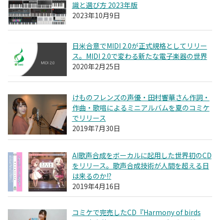
識と選び方 2023年版
2023年10月9日
日米合意でMIDI 2.0が正式規格としてリリー
ス。MIDI 2.0で変わる新たな電子楽器の世界
2020年2月25日
けものフレンズの声優・田村響華さん作詞・
作曲・歌唱によるミニアルバムを夏のコミケ
でリリース
2019年7月30日
AI歌声合成をボーカルに起用した世界初のCD
をリリース。歌声合成技術が人間を超える日
は来るのか!?
2019年4月16日
コミケで完売したCD『Harmony of birds