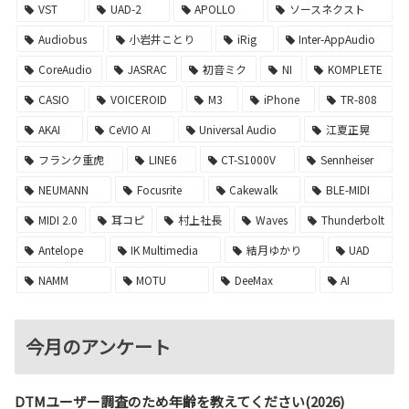
VST
UAD-2
APOLLO
ソースネクスト
Audiobus
小岩井ことり
iRig
Inter-AppAudio
CoreAudio
JASRAC
初音ミク
NI
KOMPLETE
CASIO
VOICEROID
M3
iPhone
TR-808
AKAI
CeVIO AI
Universal Audio
江夏正晃
フランク重虎
LINE6
CT-S1000V
Sennheiser
NEUMANN
Focusrite
Cakewalk
BLE-MIDI
MIDI 2.0
耳コピ
村上社長
Waves
Thunderbolt
Antelope
IK Multimedia
結月ゆかり
UAD
NAMM
MOTU
DeeMax
AI
今月のアンケート
DTMユーザー調査のため年齢を教えてください(2026)