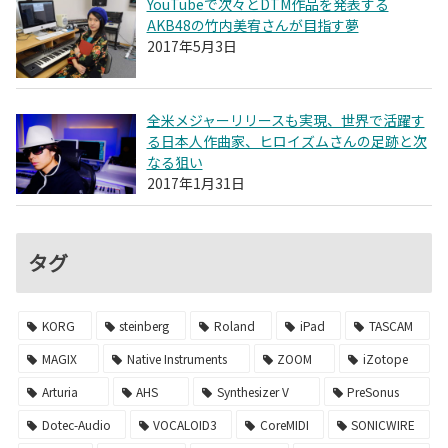
YouTubeで次々とDTM作品を発表する
AKB48の竹内美宥さんが目指す夢
2017年5月3日
全米メジャーリリースも実現、世界で活躍す
る日本人作曲家、ヒロイズムさんの足跡と次
なる狙い
2017年1月31日
タグ
KORG
steinberg
Roland
iPad
TASCAM
MAGIX
Native Instruments
ZOOM
iZotope
Arturia
AHS
Synthesizer V
PreSonus
Dotec-Audio
VOCALOID3
CoreMIDI
SONICWIRE