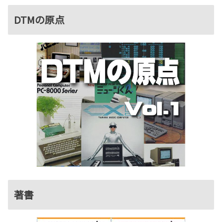
DTMの原点
著書