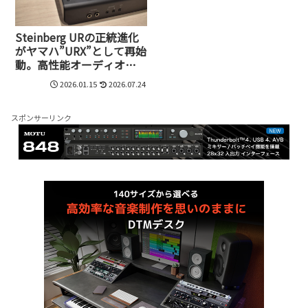
Steinberg URの正統進化
がヤマハ”URX”として再始
動。高性能オーディオイ
ンターフェイス、
2026.01.15
2026.07.24
URX22/44/44V徹底検証
スポンサーリンク