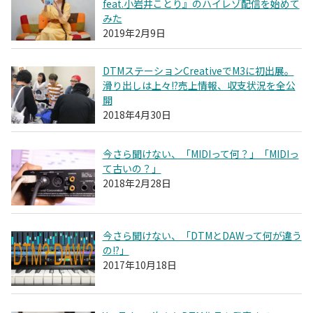
feat.小岩井ことり』のハイレゾ配信を始めて
みた
2019年2月9日
DTMステーションCreativeでM3に初出展。
滑り出しは上々!?売上情報、収支状況を全公
開
2018年4月30日
今さら聞けない、「MIDIって何？」「MIDIっ
て古いの？」
2018年2月28日
今さら聞けない、「DTMとDAWって何が違う
の!?」
2017年10月18日