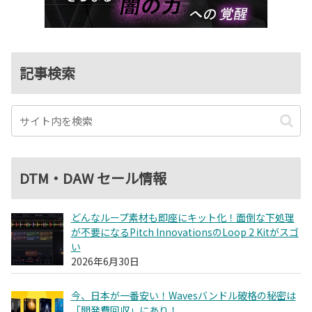
記事検索
DTM・DAW セール情報
どんなループ素材も即座にキット化！面倒な下処理
が不要になるPitch InnovationsのLoop 2 Kitがスゴ
い
2026年6月30日
今、日本が一番安い！Wavesバンドル破格の秘密は
「開発費回収」にあり！