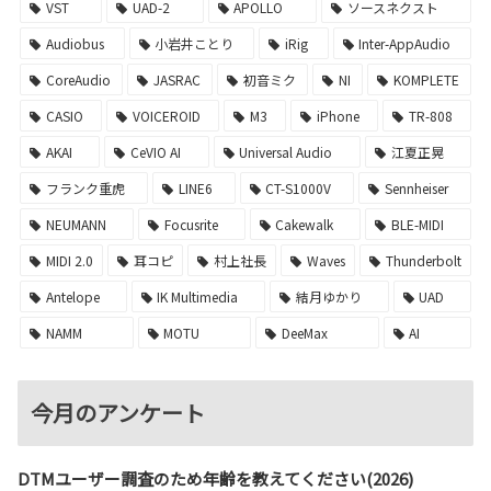
VST
UAD-2
APOLLO
ソースネクスト
Audiobus
小岩井ことり
iRig
Inter-AppAudio
CoreAudio
JASRAC
初音ミク
NI
KOMPLETE
CASIO
VOICEROID
M3
iPhone
TR-808
AKAI
CeVIO AI
Universal Audio
江夏正晃
フランク重虎
LINE6
CT-S1000V
Sennheiser
NEUMANN
Focusrite
Cakewalk
BLE-MIDI
MIDI 2.0
耳コピ
村上社長
Waves
Thunderbolt
Antelope
IK Multimedia
結月ゆかり
UAD
NAMM
MOTU
DeeMax
AI
今月のアンケート
DTMユーザー調査のため年齢を教えてください(2026)