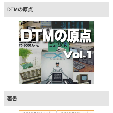
DTMの原点
著書