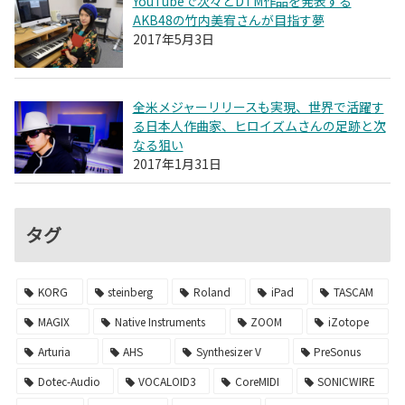
YouTubeで次々とDTM作品を発表する
AKB48の竹内美宥さんが目指す夢
2017年5月3日
全米メジャーリリースも実現、世界で活躍す
る日本人作曲家、ヒロイズムさんの足跡と次
なる狙い
2017年1月31日
タグ
KORG
steinberg
Roland
iPad
TASCAM
MAGIX
Native Instruments
ZOOM
iZotope
Arturia
AHS
Synthesizer V
PreSonus
Dotec-Audio
VOCALOID3
CoreMIDI
SONICWIRE