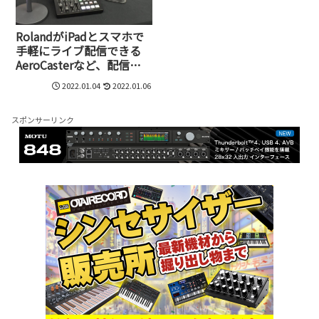
RolandがiPadとスマホで
手軽にライブ配信できる
AeroCasterなど、配信・
映像機器全4機種をCESで
2022.01.04
2022.01.06
発表
スポンサーリンク