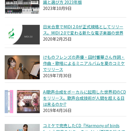
識と選び方 2023年版
2023年10月9日
日米合意でMIDI 2.0が正式規格としてリリー
ス。MIDI 2.0で変わる新たな電子楽器の世界
2020年2月25日
けものフレンズの声優・田村響華さん作詞・
作曲・歌唱によるミニアルバムを夏のコミケ
でリリース
2019年7月30日
AI歌声合成をボーカルに起用した世界初のCD
をリリース。歌声合成技術が人間を超える日
は来るのか!?
2019年4月16日
コミケで完売したCD『Harmony of birds