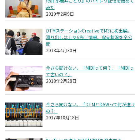
feat.小岩井ことり』のハイレゾ配信を始めて
みた
2019年2月9日
DTMステーションCreativeでM3に初出展。
滑り出しは上々!?売上情報、収支状況を全公
開
2018年4月30日
今さら聞けない、「MIDIって何？」「MIDIっ
て古いの？」
2018年2月28日
今さら聞けない、「DTMとDAWって何が違う
の!?」
2017年10月18日