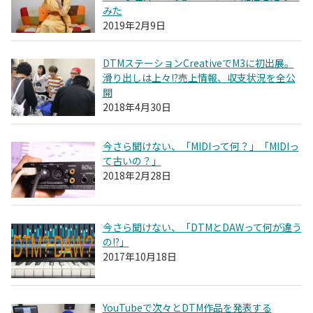
みた
2019年2月9日
DTMステーションCreativeでM3に初出展。
滑り出しは上々!?売上情報、収支状況を全公
開
2018年4月30日
今さら聞けない、「MIDIって何？」「MIDIっ
て古いの？」
2018年2月28日
今さら聞けない、「DTMとDAWって何が違う
の!?」
2017年10月18日
YouTubeで次々とDTM作品を発表する