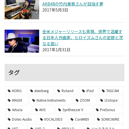
AKB48の竹内美宥さんが目指す夢
2017年5月3日
全米メジャーリリースも実現、世界で活躍す
る日本人作曲家、ヒロイズムさんの足跡と次
なる狙い
2017年1月31日
タグ
KORG
steinberg
Roland
iPad
TASCAM
MAGIX
Native Instruments
ZOOM
iZotope
Arturia
AHS
Synthesizer V
PreSonus
Dotec-Audio
VOCALOID3
CoreMIDI
SONICWIRE
VST
UAD-2
APOLLO
ソースネクスト