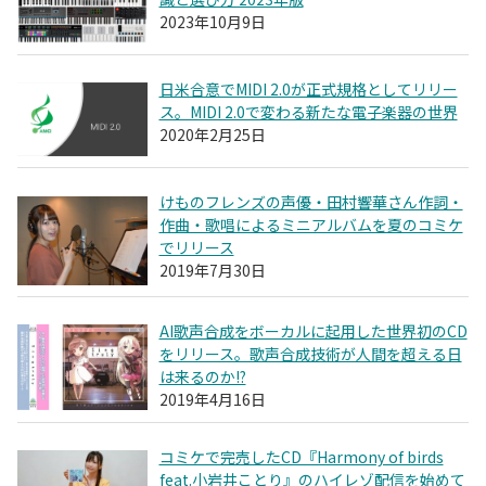
2023年10月9日
日米合意でMIDI 2.0が正式規格としてリリー
ス。MIDI 2.0で変わる新たな電子楽器の世界
2020年2月25日
けものフレンズの声優・田村響華さん作詞・
作曲・歌唱によるミニアルバムを夏のコミケ
でリリース
2019年7月30日
AI歌声合成をボーカルに起用した世界初のCD
をリリース。歌声合成技術が人間を超える日
は来るのか!?
2019年4月16日
コミケで完売したCD『Harmony of birds
feat.小岩井ことり』のハイレゾ配信を始めて