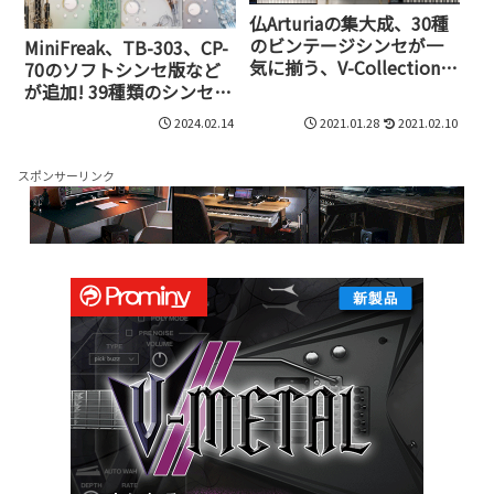
仏Arturiaの集大成、30種
のビンテージシンセが一
MiniFreak、TB-303、CP-
気に揃う、V-Collection 8
70のソフトシンセ版など
の破壊力
が追加! 39種類のシンセを
パックにしたArturiaのV
2024.02.14
2021.01.28
2021.02.10
Collection X
スポンサーリンク