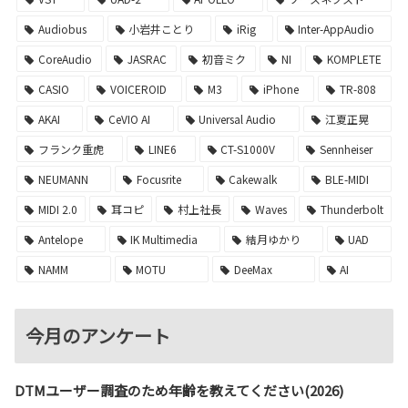
Audiobus
小岩井ことり
iRig
Inter-AppAudio
CoreAudio
JASRAC
初音ミク
NI
KOMPLETE
CASIO
VOICEROID
M3
iPhone
TR-808
AKAI
CeVIO AI
Universal Audio
江夏正晃
フランク重虎
LINE6
CT-S1000V
Sennheiser
NEUMANN
Focusrite
Cakewalk
BLE-MIDI
MIDI 2.0
耳コピ
村上社長
Waves
Thunderbolt
Antelope
IK Multimedia
結月ゆかり
UAD
NAMM
MOTU
DeeMax
AI
今月のアンケート
DTMユーザー調査のため年齢を教えてください(2026)