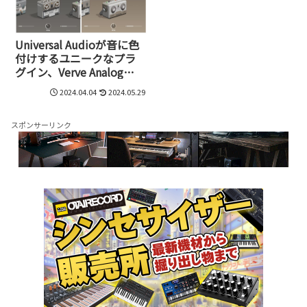
Universal Audioが音に色
付けするユニークなプラ
グイン、Verve Analog
Machinesを発表。
2024.04.04
2024.05.29
Essential版を6月30日まで
無料配布中!
スポンサーリンク