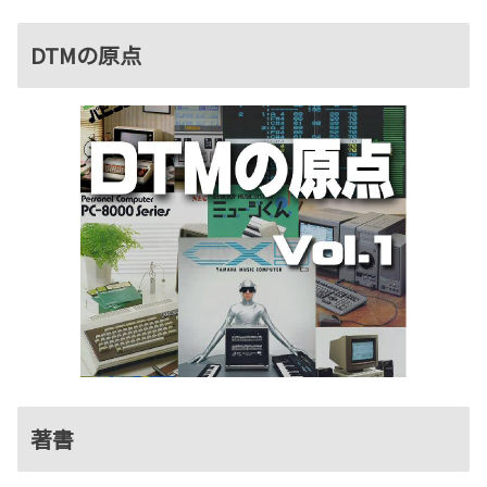
DTMの原点
著書