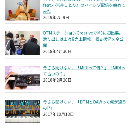
feat.小岩井ことり』のハイレゾ配信を始めて
みた
2019年2月9日
DTMステーションCreativeでM3に初出展。
滑り出しは上々!?売上情報、収支状況を全公
開
2018年4月30日
今さら聞けない、「MIDIって何？」「MIDIっ
て古いの？」
2018年2月28日
今さら聞けない、「DTMとDAWって何が違う
の!?」
2017年10月18日