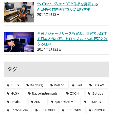
YouTubeで次々とDTM作品を発表する
AKB48の竹内美宥さんが目指す夢
2017年5月3日
全米メジャーリリースも実現、世界で活躍す
る日本人作曲家、ヒロイズムさんの足跡と次
なる狙い
2017年1月31日
タグ
KORG
steinberg
Roland
iPad
TASCAM
MAGIX
Native Instruments
ZOOM
iZotope
Arturia
AHS
Synthesizer V
PreSonus
Dotec-Audio
VOCALOID3
SONICWIRE
CoreMIDI