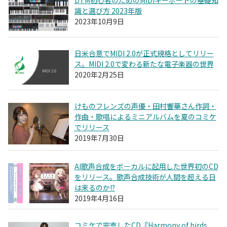
DTM初心者のためのMIDIキーボードの基礎知
識と選び方 2023年版
2023年10月9日
日米合意でMIDI 2.0が正式規格としてリリー
ス。MIDI 2.0で変わる新たな電子楽器の世界
2020年2月25日
けものフレンズの声優・田村響華さん作詞・
作曲・歌唱によるミニアルバムを夏のコミケ
でリリース
2019年7月30日
AI歌声合成をボーカルに起用した世界初のCD
をリリース。歌声合成技術が人間を超える日
は来るのか!?
2019年4月16日
コミケで完売したCD『Harmony of birds