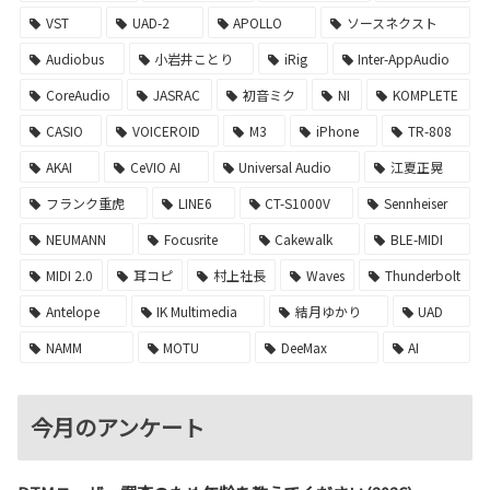
VST
UAD-2
APOLLO
ソースネクスト
Audiobus
小岩井ことり
iRig
Inter-AppAudio
CoreAudio
JASRAC
初音ミク
NI
KOMPLETE
CASIO
VOICEROID
M3
iPhone
TR-808
AKAI
CeVIO AI
Universal Audio
江夏正晃
フランク重虎
LINE6
CT-S1000V
Sennheiser
NEUMANN
Focusrite
Cakewalk
BLE-MIDI
MIDI 2.0
耳コピ
村上社長
Waves
Thunderbolt
Antelope
IK Multimedia
結月ゆかり
UAD
NAMM
MOTU
DeeMax
AI
今月のアンケート