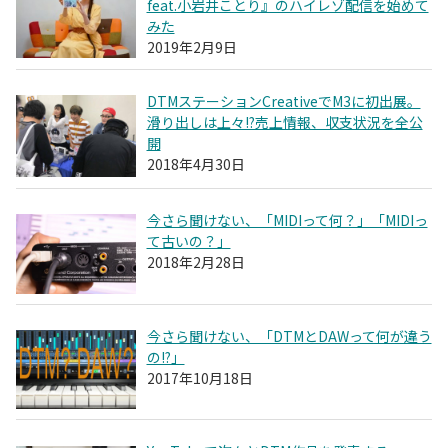
feat.小岩井ことり』のハイレゾ配信を始めて
みた
2019年2月9日
DTMステーションCreativeでM3に初出展。
滑り出しは上々!?売上情報、収支状況を全公
開
2018年4月30日
今さら聞けない、「MIDIって何？」「MIDIっ
て古いの？」
2018年2月28日
今さら聞けない、「DTMとDAWって何が違う
の!?」
2017年10月18日