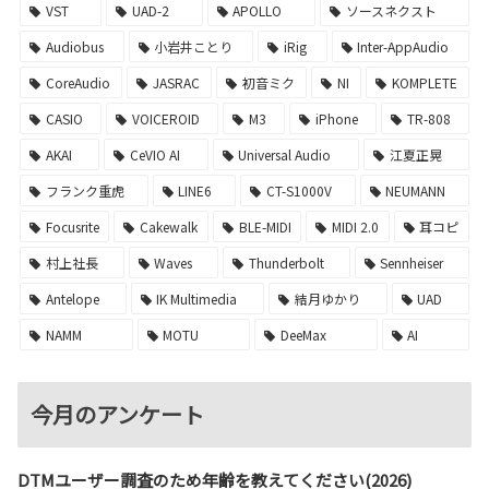
VST
UAD-2
APOLLO
ソースネクスト
Audiobus
小岩井ことり
iRig
Inter-AppAudio
CoreAudio
JASRAC
初音ミク
NI
KOMPLETE
CASIO
VOICEROID
M3
iPhone
TR-808
AKAI
CeVIO AI
Universal Audio
江夏正晃
フランク重虎
LINE6
CT-S1000V
NEUMANN
Focusrite
Cakewalk
BLE-MIDI
MIDI 2.0
耳コピ
村上社長
Waves
Thunderbolt
Sennheiser
Antelope
IK Multimedia
結月ゆかり
UAD
NAMM
MOTU
DeeMax
AI
今月のアンケート
DTMユーザー調査のため年齢を教えてください(2026)