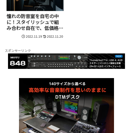
憧れの防音室を自宅の中
に！スタイリッシュで組
み合わせ自在で、低価格な
VicBoothとは!?
2022.11.19
2022.11.20
スポンサーリンク