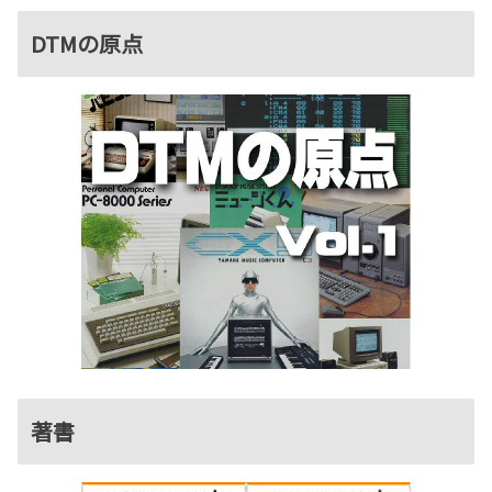
DTMの原点
著書