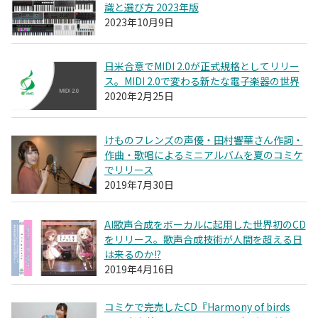
識と選び方 2023年版
2023年10月9日
日米合意でMIDI 2.0が正式規格としてリリー
ス。MIDI 2.0で変わる新たな電子楽器の世界
2020年2月25日
けものフレンズの声優・田村響華さん作詞・
作曲・歌唱によるミニアルバムを夏のコミケ
でリリース
2019年7月30日
AI歌声合成をボーカルに起用した世界初のCD
をリリース。歌声合成技術が人間を超える日
は来るのか!?
2019年4月16日
コミケで完売したCD『Harmony of birds