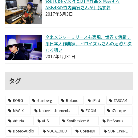
YouTubeで次々とDTM作品を発表する
AKB48の竹内美宥さんが目指す夢
2017年5月3日
全米メジャーリリースも実現、世界で活躍す
る日本人作曲家、ヒロイズムさんの足跡と次
なる狙い
2017年1月31日
タグ
KORG
steinberg
Roland
iPad
TASCAM
MAGIX
Native Instruments
ZOOM
iZotope
Arturia
AHS
Synthesizer V
PreSonus
Dotec-Audio
VOCALOID3
CoreMIDI
SONICWIRE