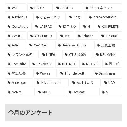
VST
UAD-2
APOLLO
ソースネクスト
Audiobus
小岩井ことり
iRig
Inter-AppAudio
CoreAudio
JASRAC
初音ミク
NI
KOMPLETE
CASIO
VOICEROID
M3
iPhone
TR-808
AKAI
CeVIO AI
Universal Audio
江夏正晃
フランク重虎
LINE6
CT-S1000V
NEUMANN
Focusrite
Cakewalk
BLE-MIDI
MIDI 2.0
耳コピ
村上社長
Waves
Thunderbolt
Sennheiser
Antelope
IK Multimedia
結月ゆかり
UAD
NAMM
MOTU
DeeMax
AI
今月のアンケート