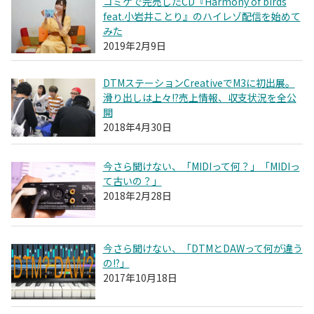
コミケで完売したCD『Harmony of birds
feat.小岩井ことり』のハイレゾ配信を始めて
みた
2019年2月9日
DTMステーションCreativeでM3に初出展。
滑り出しは上々!?売上情報、収支状況を全公
開
2018年4月30日
今さら聞けない、「MIDIって何？」「MIDIっ
て古いの？」
2018年2月28日
今さら聞けない、「DTMとDAWって何が違う
の!?」
2017年10月18日