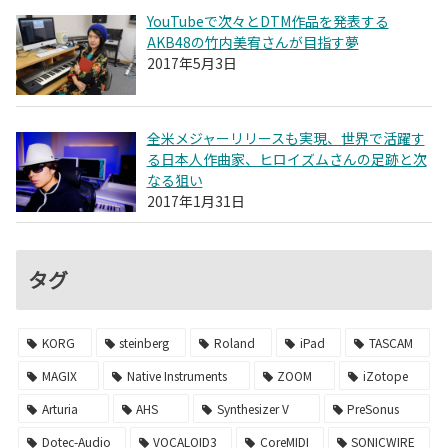
YouTubeで次々とDTM作品を発表する
AKB48の竹内美宥さんが目指す夢
2017年5月3日
全米メジャーリリースも実現、世界で活躍す
る日本人作曲家、ヒロイズムさんの足跡と次
なる狙い
2017年1月31日
タグ
KORG
steinberg
Roland
iPad
TASCAM
MAGIX
Native Instruments
ZOOM
iZotope
Arturia
AHS
Synthesizer V
PreSonus
Dotec-Audio
VOCALOID3
CoreMIDI
SONICWIRE