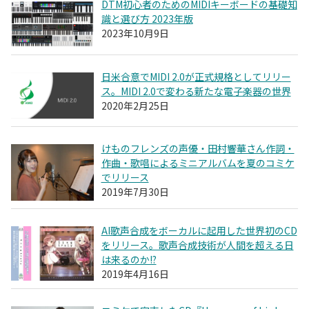
DTM初心者のためのMIDIキーボードの基礎知
識と選び方 2023年版
2023年10月9日
日米合意でMIDI 2.0が正式規格としてリリー
ス。MIDI 2.0で変わる新たな電子楽器の世界
2020年2月25日
けものフレンズの声優・田村響華さん作詞・
作曲・歌唱によるミニアルバムを夏のコミケ
でリリース
2019年7月30日
AI歌声合成をボーカルに起用した世界初のCD
をリリース。歌声合成技術が人間を超える日
は来るのか!?
2019年4月16日