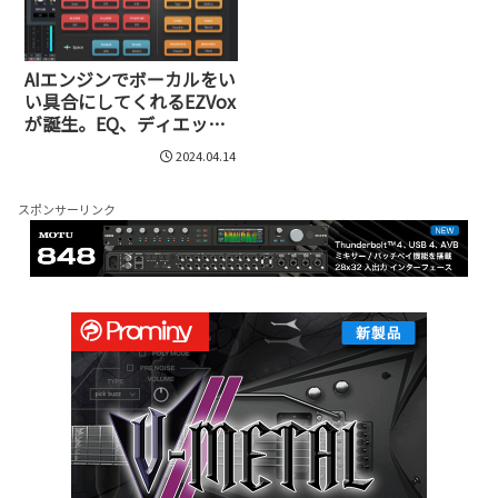
AIエンジンでボーカルをい
い具合にしてくれるEZVox
が誕生。EQ、ディエッ
サ、コンプ、ダブラー、リ
2024.04.14
バーブなどを自動で調整
スポンサーリンク