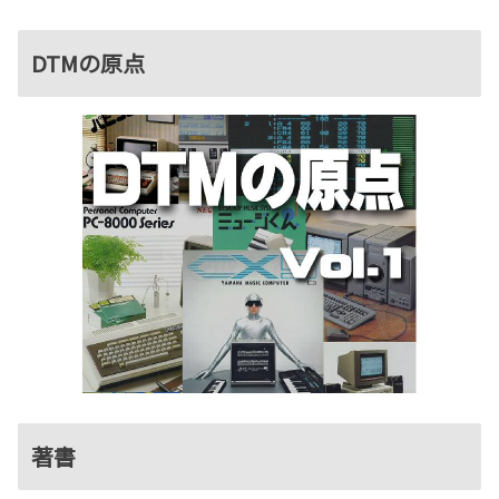
DTMの原点
著書