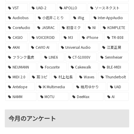
VST
UAD-2
APOLLO
ソースネクスト
Audiobus
小岩井ことり
iRig
Inter-AppAudio
CoreAudio
JASRAC
初音ミク
NI
KOMPLETE
CASIO
VOICEROID
M3
iPhone
TR-808
AKAI
CeVIO AI
Universal Audio
江夏正晃
フランク重虎
LINE6
CT-S1000V
Sennheiser
NEUMANN
Focusrite
Cakewalk
BLE-MIDI
MIDI 2.0
耳コピ
村上社長
Waves
Thunderbolt
Antelope
IK Multimedia
結月ゆかり
UAD
NAMM
MOTU
DeeMax
AI
今月のアンケート