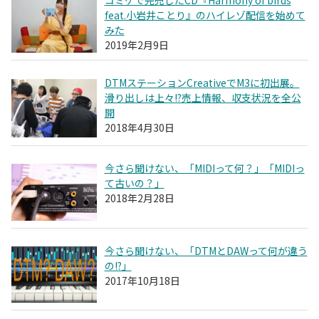
feat.小岩井ことり』のハイレゾ配信を始めて
みた
2019年2月9日
DTMステーションCreativeでM3に初出展。
滑り出しは上々!?売上情報、収支状況を全公
開
2018年4月30日
今さら聞けない、「MIDIって何？」「MIDIっ
て古いの？」
2018年2月28日
今さら聞けない、「DTMとDAWって何が違う
の!?」
2017年10月18日