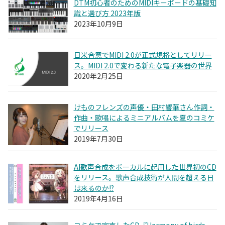
DTM初心者のためのMIDIキーボードの基礎知
識と選び方 2023年版
2023年10月9日
日米合意でMIDI 2.0が正式規格としてリリー
ス。MIDI 2.0で変わる新たな電子楽器の世界
2020年2月25日
けものフレンズの声優・田村響華さん作詞・
作曲・歌唱によるミニアルバムを夏のコミケ
でリリース
2019年7月30日
AI歌声合成をボーカルに起用した世界初のCD
をリリース。歌声合成技術が人間を超える日
は来るのか!?
2019年4月16日
コミケで完売したCD『Harmony of birds