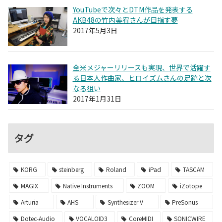
YouTubeで次々とDTM作品を発表する
AKB48の竹内美宥さんが目指す夢
2017年5月3日
全米メジャーリリースも実現、世界で活躍す
る日本人作曲家、ヒロイズムさんの足跡と次
なる狙い
2017年1月31日
タグ
KORG
steinberg
Roland
iPad
TASCAM
MAGIX
Native Instruments
ZOOM
iZotope
Arturia
AHS
Synthesizer V
PreSonus
Dotec-Audio
VOCALOID3
CoreMIDI
SONICWIRE