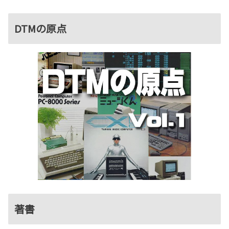
DTMの原点
著書