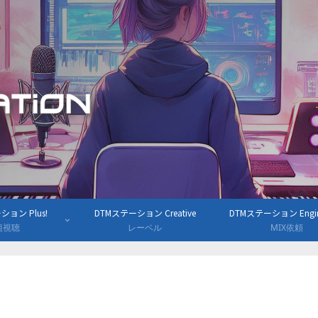
ョン Plus!
DTMステーション Creative
DTMステーション Engine
組視聴
レーベル
MIX依頼