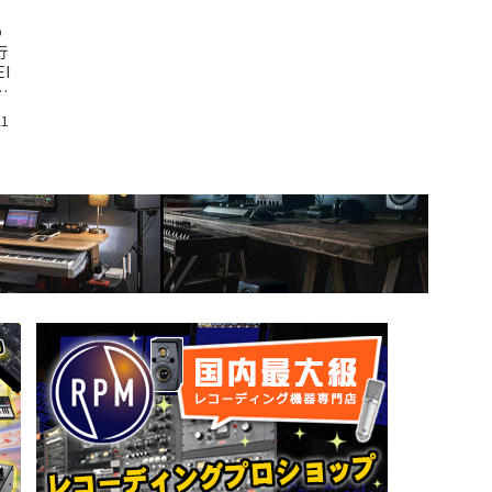
の
行
I
、
21