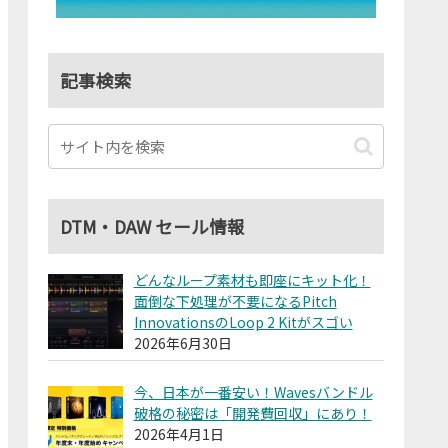
記事検索
DTM・DAW セール情報
どんなループ素材も即座にキット化！
面倒な下処理が不要になるPitch
InnovationsのLoop 2 Kitがスゴい
2026年6月30日
今、日本が一番安い！Wavesバンドル
破格の秘密は「開発費回収」にあり！
2026年4月1日