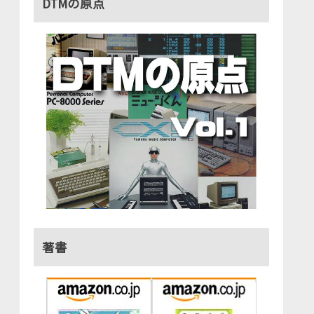
DTMの原点
著書