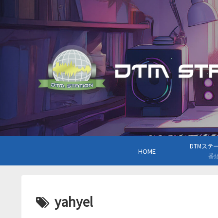
DTMステーシ
HOME
番
yahyel