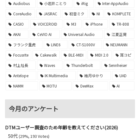
Audiobus
小岩井ことり
iRig
Inter-AppAudio
CoreAudio
JASRAC
初音ミク
NI
KOMPLETE
CASIO
VOICEROID
M3
iPhone
TR-808
AKAI
CeVIO AI
Universal Audio
江夏正晃
フランク重虎
LINE6
CT-S1000V
NEUMANN
Focusrite
Cakewalk
BLE-MIDI
MIDI 2.0
耳コピ
村上社長
Waves
Thunderbolt
Sennheiser
Antelope
IK Multimedia
結月ゆかり
UAD
NAMM
MOTU
DeeMax
AI
今月のアンケート
DTMユーザー調査のため年齢を教えてください(2026)
50代
(29%, 193 Votes)