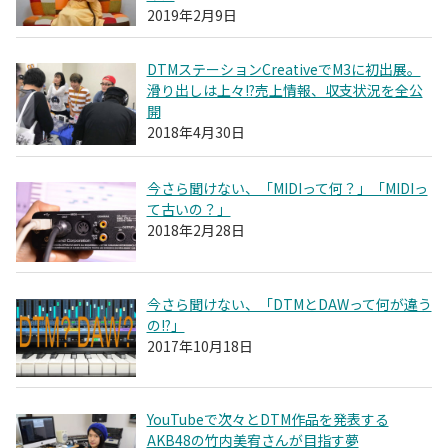
2019年2月9日
DTMステーションCreativeでM3に初出展。
滑り出しは上々!?売上情報、収支状況を全公
開
2018年4月30日
今さら聞けない、「MIDIって何？」「MIDIっ
て古いの？」
2018年2月28日
今さら聞けない、「DTMとDAWって何が違う
の!?」
2017年10月18日
YouTubeで次々とDTM作品を発表する
AKB48の竹内美宥さんが目指す夢