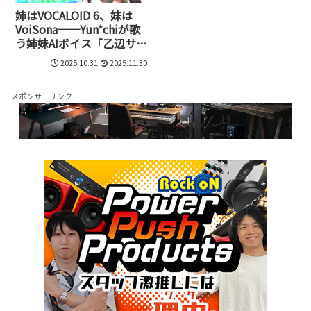
姉はVOCALOID 6、妹は
VoiSona──Yun*chiが歌
う姉妹AIボイス「乙辺サフ
ァイア」「乙辺ヒスイ」
2025.10.31
2025.11.30
誕生。アニメ化も視野に
展開
スポンサーリンク