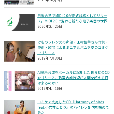
日米合意でMIDI 2.0が正式規格としてリリー
ス。MIDI 2.0で変わる新たな電子楽器の世界
2020年2月25日
けものフレンズの声優・田村響華さん作詞・
作曲・歌唱によるミニアルバムを夏のコミケ
でリリース
2019年7月30日
AI歌声合成をボーカルに起用した世界初のCD
をリリース。歌声合成技術が人間を超える日
は来るのか!?
2019年4月16日
コミケで完売したCD『Harmony of birds
feat.小岩井ことり』のハイレゾ配信を始めて
みた