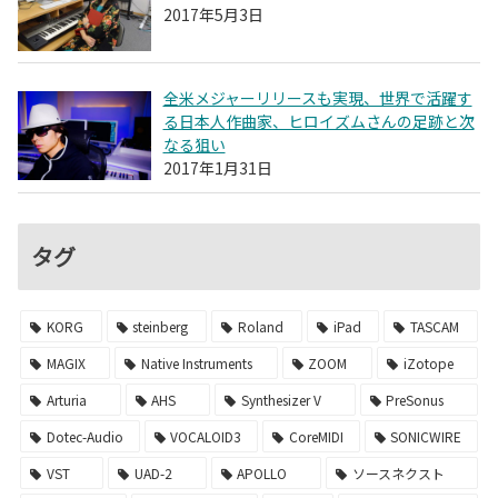
2017年5月3日
全米メジャーリリースも実現、世界で活躍す
る日本人作曲家、ヒロイズムさんの足跡と次
なる狙い
2017年1月31日
タグ
KORG
steinberg
Roland
iPad
TASCAM
MAGIX
Native Instruments
ZOOM
iZotope
Arturia
AHS
Synthesizer V
PreSonus
Dotec-Audio
VOCALOID3
CoreMIDI
SONICWIRE
VST
UAD-2
APOLLO
ソースネクスト