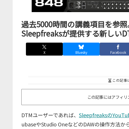
過去5000時間の講義項目を参
Sleepfreaksが提供する新
X
Bluesky
Facebook
この記事
この記事にはアフィリ
DTMユーザーであれば、
SleepfreaksのYouT
ubaseやStudio OneなどのDAWの操