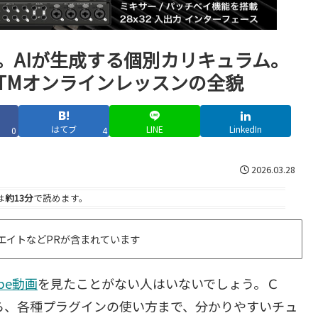
照。AIが生成する個別カリキュラム。
しいDTMオンラインレッスンの全貌
はてブ
LINE
LinkedIn
0
4
2026.03.28
は
約13分
で読めます。
エイトなどPRが含まれています
ube動画
を見たことがない人はいないでしょう。Ｃ
作方法から、各種プラグインの使い方まで、分かりやすいチュ