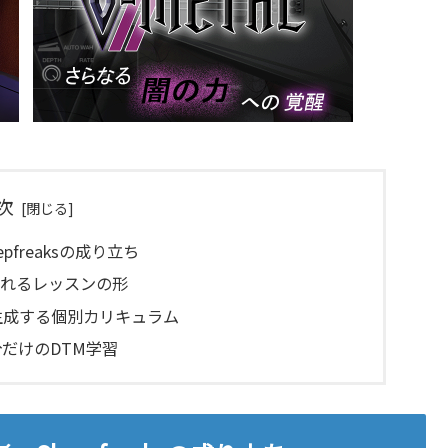
次
freaksの成り立ち
られるレッスンの形
が生成する個別カリキュラム
だけのDTM学習