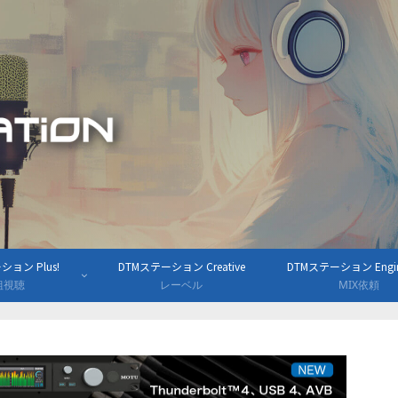
ョン Plus!
DTMステーション Creative
DTMステーション Engine
組視聴
レーベル
MIX依頼