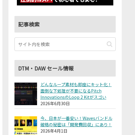
記事検索
DTM・DAW セール情報
どんなループ素材も即座にキット化！
面倒な下処理が不要になるPitch
InnovationsのLoop 2 Kitがスゴい
2026年6月30日
今、日本が一番安い！Wavesバンドル
破格の秘密は「開発費回収」にあり！
2026年4月1日