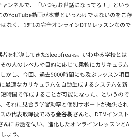
チャンネルで、「いつもお世話になってる！」という
は、このYouTube動画が本業というわけではないのをご存
はなく、1対1の完全オンラインDTMレッスンなので
を指導してきたSleepfreaks。いわゆる学校とは
、その人のレベルや目的に応じて柔軟にカリキュラム
しかし、今回、過去5000時間にも及ぶレッスン項目
りに最適なカリキュラムを自動生成するシステムを新
を短時間で作成することが可能になった、というので
り、それに見合う学習効率と個別サポートが提供され
クスの代表取締役である
金谷樹さん
と、DTMインスト
さん
にお話を伺い、進化したオンラインレッスンとAI
ましょう。