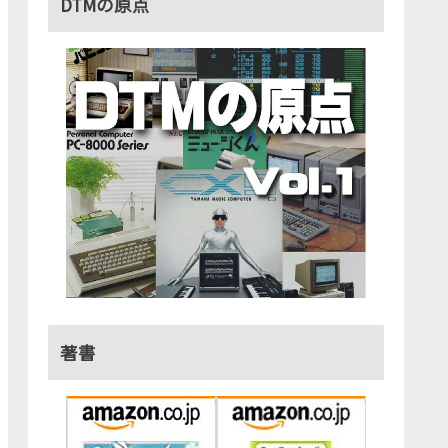
DTMの原点
著書