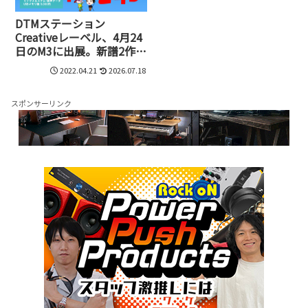
DTMステーション
Creativeレーベル、4月24
日のM3に出展。新譜2作品
をUSBメモリのステム版
2022.04.21
2026.07.18
としてリリース
スポンサーリンク