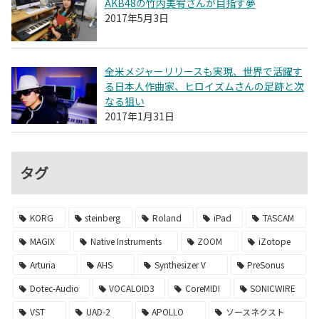
AKB48の竹内美宥さんが目指す夢
2017年5月3日
全米メジャーリリースも実現、世界で活躍す
る日本人作曲家、ヒロイズムさんの足跡と次
なる狙い
2017年1月31日
タグ
KORG
steinberg
Roland
iPad
TASCAM
MAGIX
Native Instruments
ZOOM
iZotope
Arturia
AHS
Synthesizer V
PreSonus
Dotec-Audio
VOCALOID3
CoreMIDI
SONICWIRE
VST
UAD-2
APOLLO
ソースネクスト