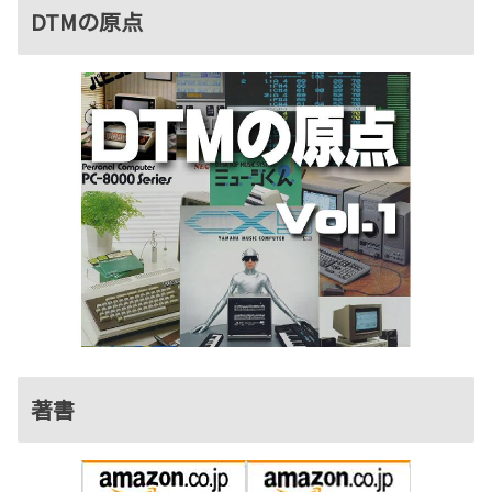
DTMの原点
著書