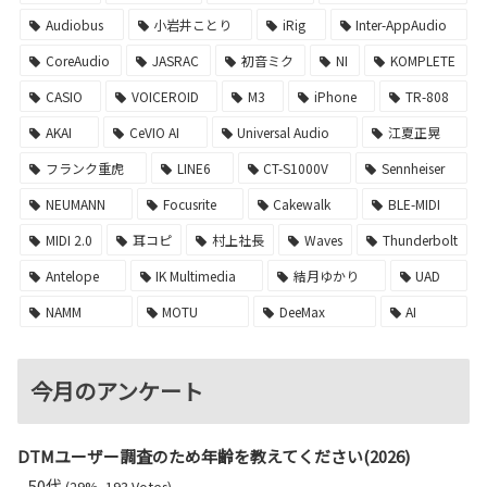
Audiobus
小岩井ことり
iRig
Inter-AppAudio
CoreAudio
JASRAC
初音ミク
NI
KOMPLETE
CASIO
VOICEROID
M3
iPhone
TR-808
AKAI
CeVIO AI
Universal Audio
江夏正晃
フランク重虎
LINE6
CT-S1000V
Sennheiser
NEUMANN
Focusrite
Cakewalk
BLE-MIDI
MIDI 2.0
耳コピ
村上社長
Waves
Thunderbolt
Antelope
IK Multimedia
結月ゆかり
UAD
NAMM
MOTU
DeeMax
AI
今月のアンケート
DTMユーザー調査のため年齢を教えてください(2026)
50代
(29%, 193 Votes)