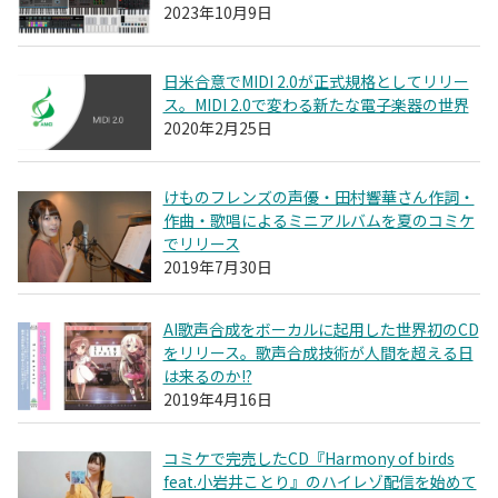
2023年10月9日
日米合意でMIDI 2.0が正式規格としてリリー
ス。MIDI 2.0で変わる新たな電子楽器の世界
2020年2月25日
けものフレンズの声優・田村響華さん作詞・
作曲・歌唱によるミニアルバムを夏のコミケ
でリリース
2019年7月30日
AI歌声合成をボーカルに起用した世界初のCD
をリリース。歌声合成技術が人間を超える日
は来るのか!?
2019年4月16日
コミケで完売したCD『Harmony of birds
feat.小岩井ことり』のハイレゾ配信を始めて