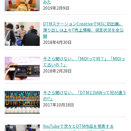
みた
2019年2月9日
DTMステーションCreativeでM3に初出展。
滑り出しは上々!?売上情報、収支状況を全公
開
2018年4月30日
今さら聞けない、「MIDIって何？」「MIDIっ
て古いの？」
2018年2月28日
今さら聞けない、「DTMとDAWって何が違う
の!?」
2017年10月18日
YouTubeで次々とDTM作品を発表する