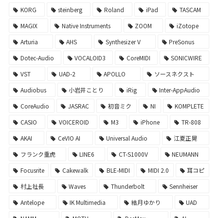
KORG
steinberg
Roland
iPad
TASCAM
MAGIX
Native Instruments
ZOOM
iZotope
Arturia
AHS
Synthesizer V
PreSonus
Dotec-Audio
VOCALOID3
CoreMIDI
SONICWIRE
VST
UAD-2
APOLLO
ソースネクスト
Audiobus
小岩井ことり
iRig
Inter-AppAudio
CoreAudio
JASRAC
初音ミク
NI
KOMPLETE
CASIO
VOICEROID
M3
iPhone
TR-808
AKAI
CeVIO AI
Universal Audio
江夏正晃
フランク重虎
LINE6
CT-S1000V
NEUMANN
Focusrite
Cakewalk
BLE-MIDI
MIDI 2.0
耳コピ
村上社長
Waves
Thunderbolt
Sennheiser
Antelope
IK Multimedia
結月ゆかり
UAD