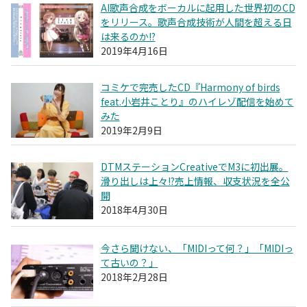
AI歌声合成をボーカルに起用した世界初のCD
をリリース。歌声合成技術が人間を超える日
は来るのか!?
2019年4月16日
コミケで完売したCD『Harmony of birds
feat.小岩井ことり』のハイレゾ配信を始めて
みた
2019年2月9日
DTMステーションCreativeでM3に初出展。
滑り出しは上々!?売上情報、収支状況を全公
開
2018年4月30日
今さら聞けない、「MIDIって何？」「MIDIっ
て古いの？」
2018年2月28日