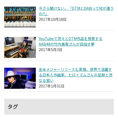
今さら聞けない、「DTMとDAWって何が違う
の!?」
2017年10月18日
YouTubeで次々とDTM作品を発表する
AKB48の竹内美宥さんが目指す夢
2017年5月3日
全米メジャーリリースも実現、世界で活躍す
る日本人作曲家、ヒロイズムさんの足跡と次
なる狙い
2017年1月31日
タグ