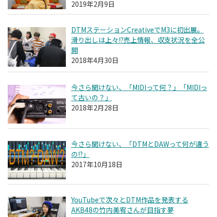
2019年2月9日
DTMステーションCreativeでM3に初出展。
滑り出しは上々!?売上情報、収支状況を全公
開
2018年4月30日
今さら聞けない、「MIDIって何？」「MIDIっ
て古いの？」
2018年2月28日
今さら聞けない、「DTMとDAWって何が違う
の!?」
2017年10月18日
YouTubeで次々とDTM作品を発表する
AKB48の竹内美宥さんが目指す夢