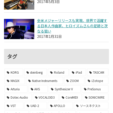
2017年5月3日
全米メジャーリリースも実現、世界で活躍す
る日本人作曲家、ヒロイズムさんの足跡と次
なる狙い
2017年1月31日
タグ
KORG
steinberg
Roland
iPad
TASCAM
MAGIX
Native Instruments
ZOOM
iZotope
Arturia
AHS
Synthesizer V
PreSonus
Dotec-Audio
VOCALOID3
CoreMIDI
SONICWIRE
VST
UAD-2
APOLLO
ソースネクスト