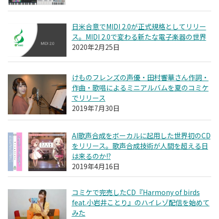
日米合意でMIDI 2.0が正式規格としてリリー
ス。MIDI 2.0で変わる新たな電子楽器の世界
2020年2月25日
けものフレンズの声優・田村響華さん作詞・
作曲・歌唱によるミニアルバムを夏のコミケ
でリリース
2019年7月30日
AI歌声合成をボーカルに起用した世界初のCD
をリリース。歌声合成技術が人間を超える日
は来るのか!?
2019年4月16日
コミケで完売したCD『Harmony of birds
feat.小岩井ことり』のハイレゾ配信を始めて
みた