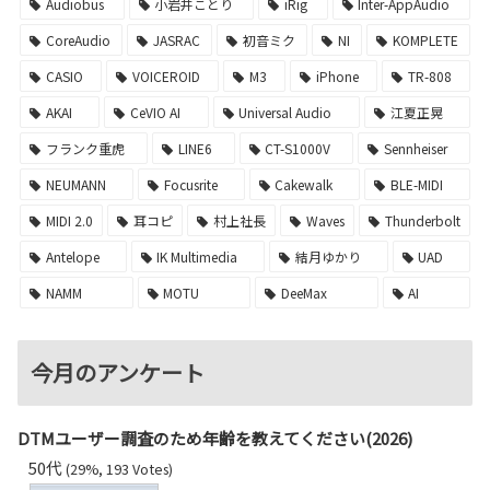
Audiobus
小岩井ことり
iRig
Inter-AppAudio
CoreAudio
JASRAC
初音ミク
NI
KOMPLETE
CASIO
VOICEROID
M3
iPhone
TR-808
AKAI
CeVIO AI
Universal Audio
江夏正晃
フランク重虎
LINE6
CT-S1000V
Sennheiser
NEUMANN
Focusrite
Cakewalk
BLE-MIDI
MIDI 2.0
耳コピ
村上社長
Waves
Thunderbolt
Antelope
IK Multimedia
結月ゆかり
UAD
NAMM
MOTU
DeeMax
AI
今月のアンケート
DTMユーザー調査のため年齢を教えてください(2026)
50代
(29%, 193 Votes)