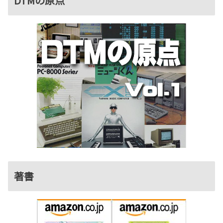
DTMの原点
著書