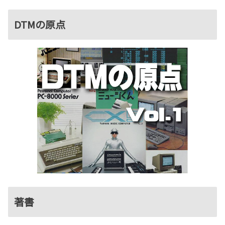
DTMの原点
著書