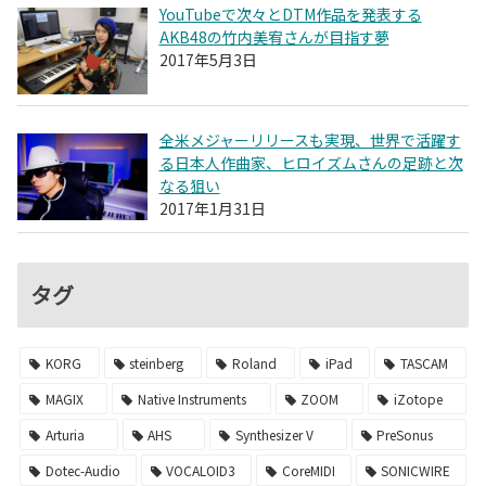
YouTubeで次々とDTM作品を発表する
AKB48の竹内美宥さんが目指す夢
2017年5月3日
全米メジャーリリースも実現、世界で活躍す
る日本人作曲家、ヒロイズムさんの足跡と次
なる狙い
2017年1月31日
タグ
KORG
steinberg
Roland
iPad
TASCAM
MAGIX
Native Instruments
ZOOM
iZotope
Arturia
AHS
Synthesizer V
PreSonus
Dotec-Audio
VOCALOID3
CoreMIDI
SONICWIRE