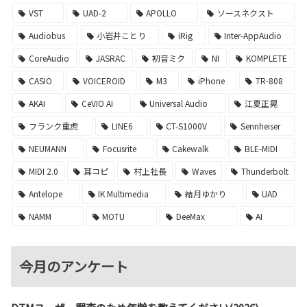
VST
UAD-2
APOLLO
ソースネクスト
Audiobus
小岩井ことり
iRig
Inter-AppAudio
CoreAudio
JASRAC
初音ミク
NI
KOMPLETE
CASIO
VOICEROID
M3
iPhone
TR-808
AKAI
CeVIO AI
Universal Audio
江夏正晃
フランク重虎
LINE6
CT-S1000V
Sennheiser
NEUMANN
Focusrite
Cakewalk
BLE-MIDI
MIDI 2.0
耳コピ
村上社長
Waves
Thunderbolt
Antelope
IK Multimedia
結月ゆかり
UAD
NAMM
MOTU
DeeMax
AI
今月のアンケート