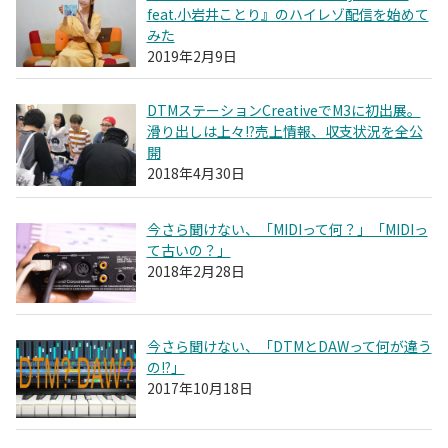
feat.小岩井ことり』のハイレゾ配信を始めて
みた
2019年2月9日
DTMステーションCreativeでM3に初出展。
滑り出しは上々!?売上情報、収支状況を全公
開
2018年4月30日
今さら聞けない、「MIDIって何？」「MIDIっ
て古いの？」
2018年2月28日
今さら聞けない、「DTMとDAWって何が違う
の!?」
2017年10月18日