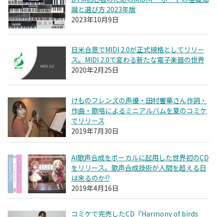
識と選び方 2023年版
2023年10月9日
日米合意でMIDI 2.0が正式規格としてリリー
ス。MIDI 2.0で変わる新たな電子楽器の世界
2020年2月25日
けものフレンズの声優・田村響華さん作詞・
作曲・歌唱によるミニアルバムを夏のコミケ
でリリース
2019年7月30日
AI歌声合成をボーカルに起用した世界初のCD
をリリース。歌声合成技術が人間を超える日
は来るのか!?
2019年4月16日
コミケで完売したCD『Harmony of birds