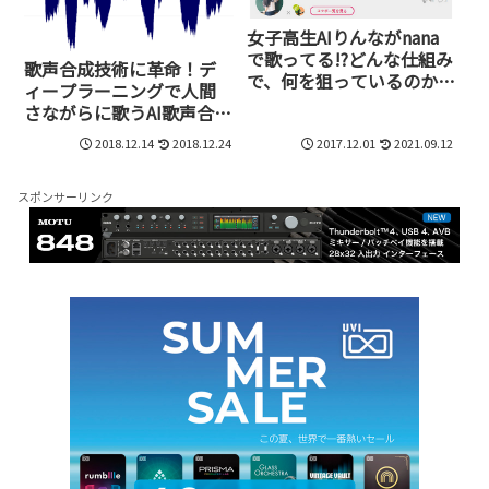
女子高生AIりんながnana
で歌ってる!?どんな仕組み
歌声合成技術に革命！デ
で、何を狙っているのか
ィープラーニングで人間
Microsoftに聞いてみた
さながらに歌うAI歌声合成
システムを名工大とテク
2018.12.14
2018.12.24
2017.12.01
2021.09.12
ノスピーチが開発
スポンサーリンク