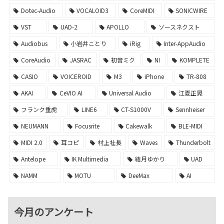
Dotec-Audio
VOCALOID3
CoreMIDI
SONICWIRE
VST
UAD-2
APOLLO
ソースネクスト
Audiobus
小岩井ことり
iRig
Inter-AppAudio
CoreAudio
JASRAC
初音ミク
NI
KOMPLETE
CASIO
VOICEROID
M3
iPhone
TR-808
AKAI
CeVIO AI
Universal Audio
江夏正晃
フランク重虎
LINE6
CT-S1000V
Sennheiser
NEUMANN
Focusrite
Cakewalk
BLE-MIDI
MIDI 2.0
耳コピ
村上社長
Waves
Thunderbolt
Antelope
IK Multimedia
結月ゆかり
UAD
NAMM
MOTU
DeeMax
AI
今月のアンケート