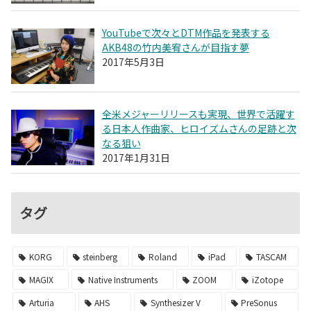
YouTubeで次々とDTM作品を発表する
AKB48の竹内美宥さんが目指す夢
2017年5月3日
全米メジャーリリースも実現、世界で活躍す
る日本人作曲家、ヒロイズムさんの足跡と次
なる狙い
2017年1月31日
タグ
KORG
steinberg
Roland
iPad
TASCAM
MAGIX
Native Instruments
ZOOM
iZotope
Arturia
AHS
Synthesizer V
PreSonus