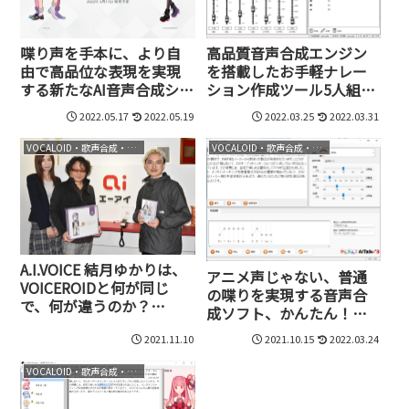
喋り声を手本に、より自
高品質音声合成エンジン
由で高品位な表現を実現
を搭載したお手軽ナレー
する新たなAI音声合成シス
ション作成ツール5人組セ
テム、Seiren Voiceをドワ
ット、かんたん！AITalk5
2022.05.17
2022.05.19
2022.03.25
2022.03.31
ンゴが発売開始
が70%オフの4,980円
VOCALOID・歌声合成・音声合成
VOCALOID・歌声合成・音声合成
A.I.VOICE 結月ゆかりは、
アニメ声じゃない、普通
VOICEROIDと何が同じ
の喋りを実現する音声合
で、何が違うのか？
成ソフト、かんたん！
VOCALOMAKETSに聞いて
AITalk3。5話者パック
2021.11.10
2021.10.15
2022.03.24
みた
が、7話者パックが発売
VOCALOID・歌声合成・音声合成