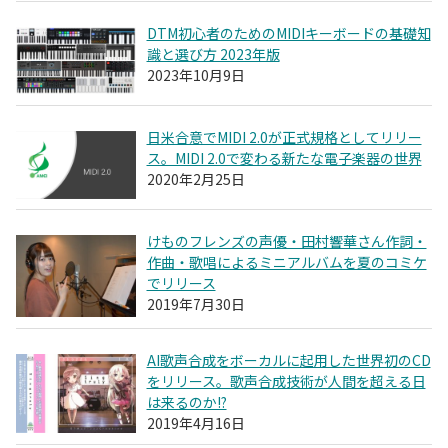
DTM初心者のためのMIDIキーボードの基礎知
識と選び方 2023年版
2023年10月9日
日米合意でMIDI 2.0が正式規格としてリリー
ス。MIDI 2.0で変わる新たな電子楽器の世界
2020年2月25日
けものフレンズの声優・田村響華さん作詞・
作曲・歌唱によるミニアルバムを夏のコミケ
でリリース
2019年7月30日
AI歌声合成をボーカルに起用した世界初のCD
をリリース。歌声合成技術が人間を超える日
は来るのか!?
2019年4月16日