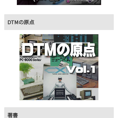
DTMの原点
著書