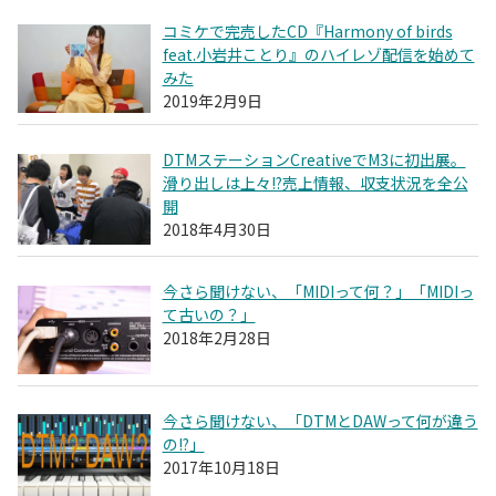
コミケで完売したCD『Harmony of birds
feat.小岩井ことり』のハイレゾ配信を始めて
みた
2019年2月9日
DTMステーションCreativeでM3に初出展。
滑り出しは上々!?売上情報、収支状況を全公
開
2018年4月30日
今さら聞けない、「MIDIって何？」「MIDIっ
て古いの？」
2018年2月28日
今さら聞けない、「DTMとDAWって何が違う
の!?」
2017年10月18日