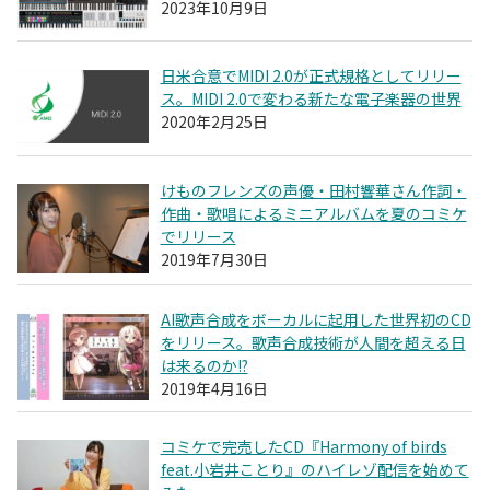
2023年10月9日
日米合意でMIDI 2.0が正式規格としてリリー
ス。MIDI 2.0で変わる新たな電子楽器の世界
2020年2月25日
けものフレンズの声優・田村響華さん作詞・
作曲・歌唱によるミニアルバムを夏のコミケ
でリリース
2019年7月30日
AI歌声合成をボーカルに起用した世界初のCD
をリリース。歌声合成技術が人間を超える日
は来るのか!?
2019年4月16日
コミケで完売したCD『Harmony of birds
feat.小岩井ことり』のハイレゾ配信を始めて