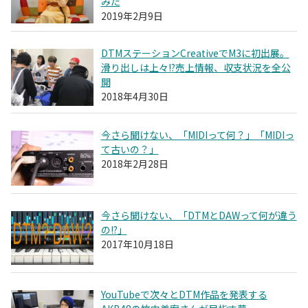
みた
2019年2月9日
DTMステーションCreativeでM3に初出展。
滑り出しは上々!?売上情報、収支状況を全公
開
2018年4月30日
今さら聞けない、「MIDIって何？」「MIDIっ
て古いの？」
2018年2月28日
今さら聞けない、「DTMとDAWって何が違う
の!?」
2017年10月18日
YouTubeで次々とDTM作品を発表する