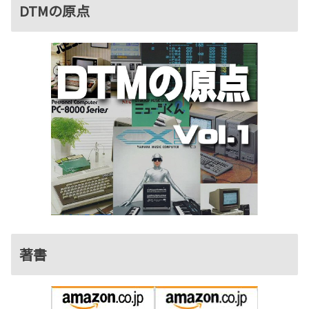
DTMの原点
著書