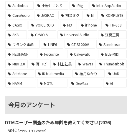
Audiobus
小岩井ことり
iRig
Inter-AppAudio
CoreAudio
JASRAC
初音ミク
NI
KOMPLETE
CASIO
VOICEROID
M3
iPhone
TR-808
AKAI
CeVIO AI
Universal Audio
江夏正晃
フランク重虎
LINE6
CT-S1000V
Sennheiser
NEUMANN
Focusrite
Cakewalk
BLE-MIDI
MIDI 2.0
耳コピ
村上社長
Waves
Thunderbolt
Antelope
IK Multimedia
結月ゆかり
UAD
NAMM
MOTU
DeeMax
AI
今月のアンケート
DTMユーザー調査のため年齢を教えてください(2026)
50代
(29%, 193 Votes)