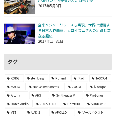
AKB48の竹内美宥さんが目指す夢
2017年5月3日
全米メジャーリリースも実現、世界で活躍す
る日本人作曲家、ヒロイズムさんの足跡と次
なる狙い
2017年1月31日
タグ
KORG
steinberg
Roland
iPad
TASCAM
MAGIX
Native Instruments
ZOOM
iZotope
Arturia
AHS
Synthesizer V
PreSonus
Dotec-Audio
VOCALOID3
CoreMIDI
SONICWIRE
VST
UAD-2
APOLLO
ソースネクスト