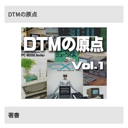
DTMの原点
著書