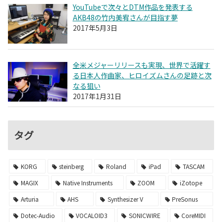
YouTubeで次々とDTM作品を発表する
AKB48の竹内美宥さんが目指す夢
2017年5月3日
全米メジャーリリースも実現、世界で活躍す
る日本人作曲家、ヒロイズムさんの足跡と次
なる狙い
2017年1月31日
タグ
KORG
steinberg
Roland
iPad
TASCAM
MAGIX
Native Instruments
ZOOM
iZotope
Arturia
AHS
Synthesizer V
PreSonus
Dotec-Audio
VOCALOID3
SONICWIRE
CoreMIDI