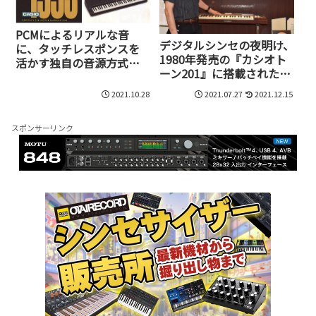
PCMによるリアルな音
デジタルシンセの夜明け、
に、タッチレスポンスを
1980年発売の『カシオト
活かす独自の音源方式と
ーン201』に搭載された画
DSPエフェクトを掛け合わ
期的アイディア、子音・母
せた、1993年誕生のカシ
2021.10.28
2021.07.27
2021.12.15
音音源システム
オのiXA音源
スポンサーリンク