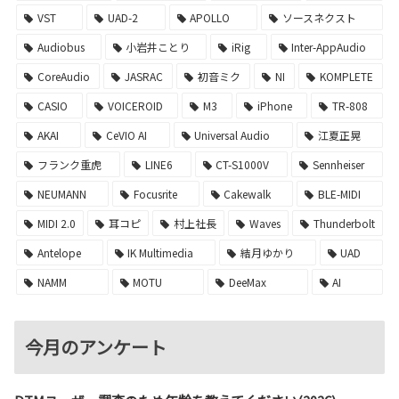
VST
UAD-2
APOLLO
ソースネクスト
Audiobus
小岩井ことり
iRig
Inter-AppAudio
CoreAudio
JASRAC
初音ミク
NI
KOMPLETE
CASIO
VOICEROID
M3
iPhone
TR-808
AKAI
CeVIO AI
Universal Audio
江夏正晃
フランク重虎
LINE6
CT-S1000V
Sennheiser
NEUMANN
Focusrite
Cakewalk
BLE-MIDI
MIDI 2.0
耳コピ
村上社長
Waves
Thunderbolt
Antelope
IK Multimedia
結月ゆかり
UAD
NAMM
MOTU
DeeMax
AI
今月のアンケート