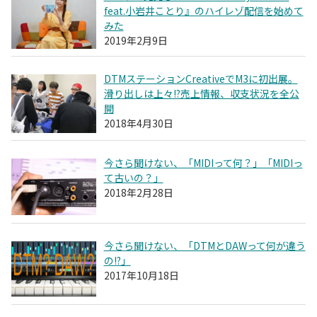
feat.小岩井ことり』のハイレゾ配信を始めて
みた
2019年2月9日
DTMステーションCreativeでM3に初出展。
滑り出しは上々!?売上情報、収支状況を全公
開
2018年4月30日
今さら聞けない、「MIDIって何？」「MIDIっ
て古いの？」
2018年2月28日
今さら聞けない、「DTMとDAWって何が違う
の!?」
2017年10月18日