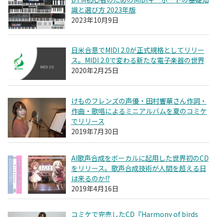
識と選び方 2023年版
2023年10月9日
日米合意でMIDI 2.0が正式規格としてリリー
ス。MIDI 2.0で変わる新たな電子楽器の世界
2020年2月25日
けものフレンズの声優・田村響華さん作詞・
作曲・歌唱によるミニアルバムを夏のコミケ
でリリース
2019年7月30日
AI歌声合成をボーカルに起用した世界初のCD
をリリース。歌声合成技術が人間を超える日
は来るのか!?
2019年4月16日
コミケで完売したCD『Harmony of birds