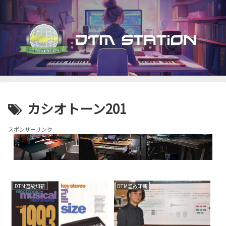
カシオトーン201
スポンサーリンク
DTM温故知新
DTM温故知新