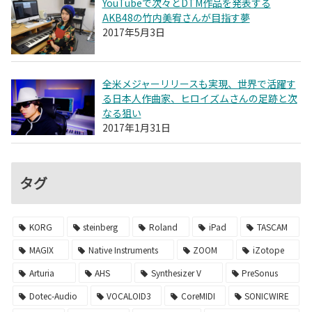
YouTubeで次々とDTM作品を発表する
AKB48の竹内美宥さんが目指す夢
2017年5月3日
全米メジャーリリースも実現、世界で活躍す
る日本人作曲家、ヒロイズムさんの足跡と次
なる狙い
2017年1月31日
タグ
KORG
steinberg
Roland
iPad
TASCAM
MAGIX
Native Instruments
ZOOM
iZotope
Arturia
AHS
Synthesizer V
PreSonus
Dotec-Audio
VOCALOID3
CoreMIDI
SONICWIRE