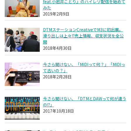
feat.小岩井ことり』のハイレゾ配信を始めて
みた
2019年2月9日
DTMステーションCreativeでM3に初出展。
滑り出しは上々!?売上情報、収支状況を全公
開
2018年4月30日
今さら聞けない、「MIDIって何？」「MIDIっ
て古いの？」
2018年2月28日
今さら聞けない、「DTMとDAWって何が違う
の!?」
2017年10月18日