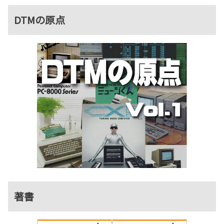
DTMの原点
著書