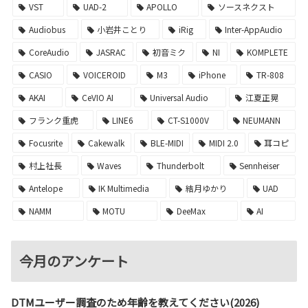
VST
UAD-2
APOLLO
ソースネクスト
Audiobus
小岩井ことり
iRig
Inter-AppAudio
CoreAudio
JASRAC
初音ミク
NI
KOMPLETE
CASIO
VOICEROID
M3
iPhone
TR-808
AKAI
CeVIO AI
Universal Audio
江夏正晃
フランク重虎
LINE6
CT-S1000V
NEUMANN
Focusrite
Cakewalk
BLE-MIDI
MIDI 2.0
耳コピ
村上社長
Waves
Thunderbolt
Sennheiser
Antelope
IK Multimedia
結月ゆかり
UAD
NAMM
MOTU
DeeMax
AI
今月のアンケート
DTMユーザー調査のため年齢を教えてください(2026)