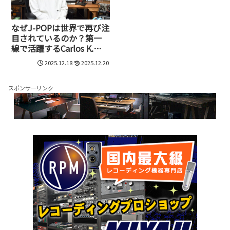
なぜJ-POPは世界で再び注
目されているのか？第一
線で活躍するCarlos K.さ
んが語る日本コンテンツ
2025.12.18
2025.12.20
の可能性
スポンサーリンク