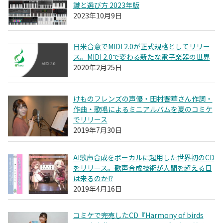
識と選び方 2023年版
2023年10月9日
日米合意でMIDI 2.0が正式規格としてリリー
ス。MIDI 2.0で変わる新たな電子楽器の世界
2020年2月25日
けものフレンズの声優・田村響華さん作詞・
作曲・歌唱によるミニアルバムを夏のコミケ
でリリース
2019年7月30日
AI歌声合成をボーカルに起用した世界初のCD
をリリース。歌声合成技術が人間を超える日
は来るのか!?
2019年4月16日
コミケで完売したCD『Harmony of birds