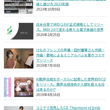
識と選び方 2023年版
2023年10月9日
日米合意でMIDI 2.0が正式規格としてリリー
ス。MIDI 2.0で変わる新たな電子楽器の世界
2020年2月25日
けものフレンズの声優・田村響華さん作詞・
作曲・歌唱によるミニアルバムを夏のコミケ
でリリース
2019年7月30日
AI歌声合成をボーカルに起用した世界初のCD
をリリース。歌声合成技術が人間を超える日
は来るのか!?
2019年4月16日
コミケで完売したCD『Harmony of birds