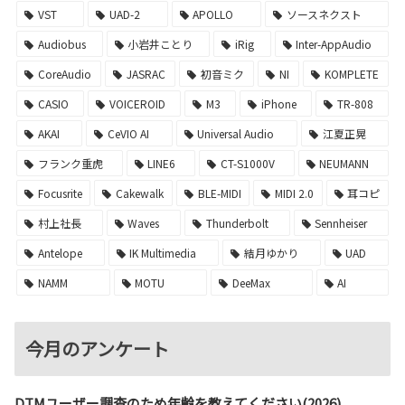
VST
UAD-2
APOLLO
ソースネクスト
Audiobus
小岩井ことり
iRig
Inter-AppAudio
CoreAudio
JASRAC
初音ミク
NI
KOMPLETE
CASIO
VOICEROID
M3
iPhone
TR-808
AKAI
CeVIO AI
Universal Audio
江夏正晃
フランク重虎
LINE6
CT-S1000V
NEUMANN
Focusrite
Cakewalk
BLE-MIDI
MIDI 2.0
耳コピ
村上社長
Waves
Thunderbolt
Sennheiser
Antelope
IK Multimedia
結月ゆかり
UAD
NAMM
MOTU
DeeMax
AI
今月のアンケート
DTMユーザー調査のため年齢を教えてください(2026)