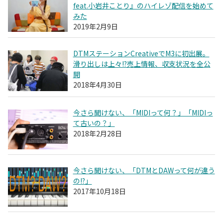
feat.小岩井ことり』のハイレゾ配信を始めて
みた
2019年2月9日
DTMステーションCreativeでM3に初出展。
滑り出しは上々!?売上情報、収支状況を全公
開
2018年4月30日
今さら聞けない、「MIDIって何？」「MIDIっ
て古いの？」
2018年2月28日
今さら聞けない、「DTMとDAWって何が違う
の!?」
2017年10月18日