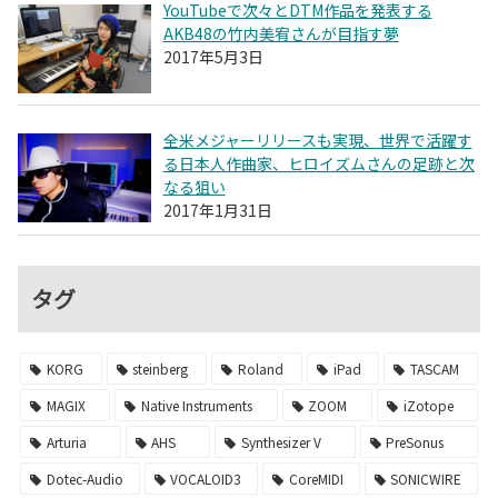
YouTubeで次々とDTM作品を発表する
AKB48の竹内美宥さんが目指す夢
2017年5月3日
全米メジャーリリースも実現、世界で活躍す
る日本人作曲家、ヒロイズムさんの足跡と次
なる狙い
2017年1月31日
タグ
KORG
steinberg
Roland
iPad
TASCAM
MAGIX
Native Instruments
ZOOM
iZotope
Arturia
AHS
Synthesizer V
PreSonus
Dotec-Audio
VOCALOID3
CoreMIDI
SONICWIRE