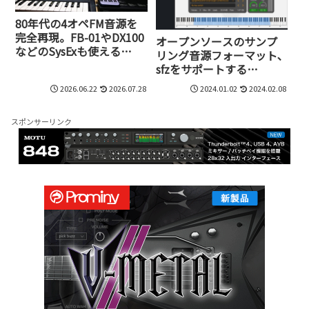
80年代の4オペFM音源を
完全再現。FB-01やDX100
オープンソースのサンプ
などのSysExも使える
リング音源フォーマット､
iPhone/iPad用シンセ、
sfzをサポートする
KQ Tixieが1,500円で誕生
iPhone/iPadアプリ、isfizz
2026.06.22
2026.07.28
2024.01.02
2024.02.08
が400円で発売開始。MIDI
2.0にも対応
スポンサーリンク