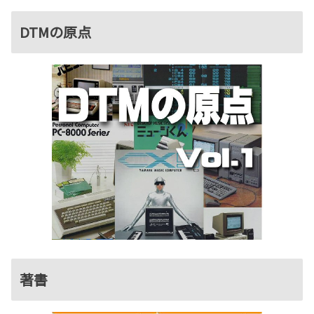
DTMの原点
著書