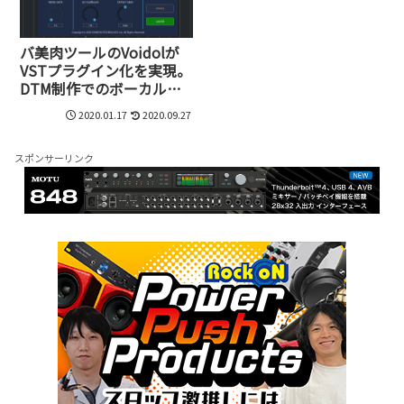
バ美肉ツールのVoidolが
VSTプラグイン化を実現。
DTM制作でのボーカルに
新旋風が巻き起こるか!?
2020.01.17
2020.09.27
スポンサーリンク