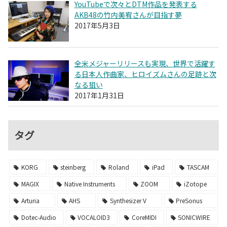
YouTubeで次々とDTM作品を発表する
AKB48の竹内美宥さんが目指す夢
2017年5月3日
全米メジャーリリースも実現、世界で活躍す
る日本人作曲家、ヒロイズムさんの足跡と次
なる狙い
2017年1月31日
タグ
KORG
steinberg
Roland
iPad
TASCAM
MAGIX
Native Instruments
ZOOM
iZotope
Arturia
AHS
Synthesizer V
PreSonus
Dotec-Audio
VOCALOID3
CoreMIDI
SONICWIRE