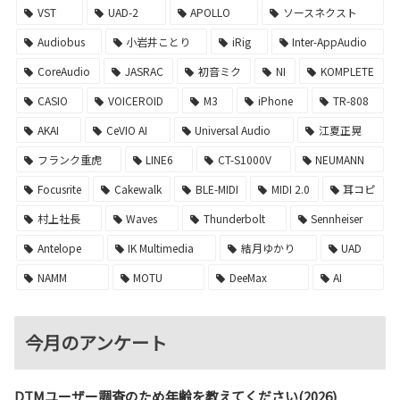
VST
UAD-2
APOLLO
ソースネクスト
Audiobus
小岩井ことり
iRig
Inter-AppAudio
CoreAudio
JASRAC
初音ミク
NI
KOMPLETE
CASIO
VOICEROID
M3
iPhone
TR-808
AKAI
CeVIO AI
Universal Audio
江夏正晃
フランク重虎
LINE6
CT-S1000V
NEUMANN
Focusrite
Cakewalk
BLE-MIDI
MIDI 2.0
耳コピ
村上社長
Waves
Thunderbolt
Sennheiser
Antelope
IK Multimedia
結月ゆかり
UAD
NAMM
MOTU
DeeMax
AI
今月のアンケート
DTMユーザー調査のため年齢を教えてください(2026)