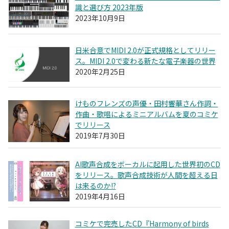
識と選び方 2023年版
2023年10月9日
日米合意でMIDI 2.0が正式規格としてリリー
ス。MIDI 2.0で変わる新たな電子楽器の世界
2020年2月25日
けものフレンズの声優・田村響華さん作詞・
作曲・歌唱によるミニアルバムを夏のコミケ
でリリース
2019年7月30日
AI歌声合成をボーカルに起用した世界初のCD
をリリース。歌声合成技術が人間を超える日
は来るのか!?
2019年4月16日
コミケで完売したCD『Harmony of birds