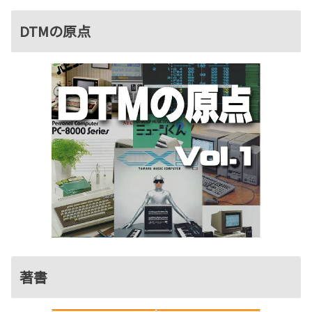
DTMの原点
著書