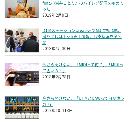
feat.小岩井ことり』のハイレゾ配信を始めて
みた
2019年2月9日
DTMステーションCreativeでM3に初出展。
滑り出しは上々!?売上情報、収支状況を全公
開
2018年4月30日
今さら聞けない、「MIDIって何？」「MIDIっ
て古いの？」
2018年2月28日
今さら聞けない、「DTMとDAWって何が違う
の!?」
2017年10月18日