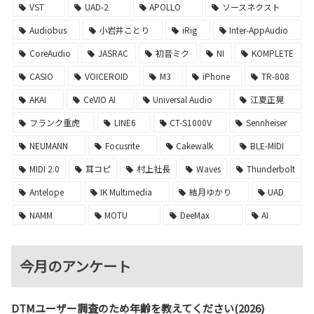
VST
UAD-2
APOLLO
ソースネクスト
Audiobus
小岩井ことり
iRig
Inter-AppAudio
CoreAudio
JASRAC
初音ミク
NI
KOMPLETE
CASIO
VOICEROID
M3
iPhone
TR-808
AKAI
CeVIO AI
Universal Audio
江夏正晃
フランク重虎
LINE6
CT-S1000V
Sennheiser
NEUMANN
Focusrite
Cakewalk
BLE-MIDI
MIDI 2.0
耳コピ
村上社長
Waves
Thunderbolt
Antelope
IK Multimedia
結月ゆかり
UAD
NAMM
MOTU
DeeMax
AI
今月のアンケート
DTMユーザー調査のため年齢を教えてください(2026)