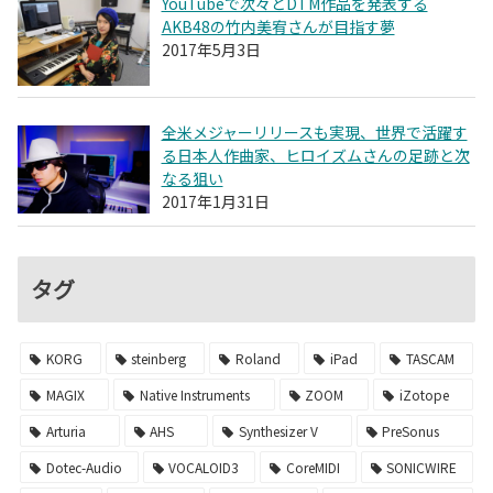
YouTubeで次々とDTM作品を発表する
AKB48の竹内美宥さんが目指す夢
2017年5月3日
全米メジャーリリースも実現、世界で活躍す
る日本人作曲家、ヒロイズムさんの足跡と次
なる狙い
2017年1月31日
タグ
KORG
steinberg
Roland
iPad
TASCAM
MAGIX
Native Instruments
ZOOM
iZotope
Arturia
AHS
Synthesizer V
PreSonus
Dotec-Audio
VOCALOID3
CoreMIDI
SONICWIRE