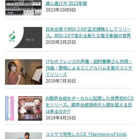
識と選び方 2023年版
2023年10月9日
日米合意でMIDI 2.0が正式規格としてリリー
ス。MIDI 2.0で変わる新たな電子楽器の世界
2020年2月25日
けものフレンズの声優・田村響華さん作詞・
作曲・歌唱によるミニアルバムを夏のコミケ
でリリース
2019年7月30日
AI歌声合成をボーカルに起用した世界初のCD
をリリース。歌声合成技術が人間を超える日
は来るのか!?
2019年4月16日
コミケで完売したCD『Harmony of birds