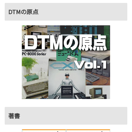
DTMの原点
著書