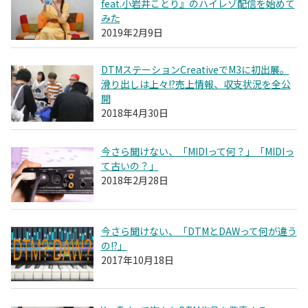
feat.小岩井ことり』のハイレゾ配信を始めて
みた
2019年2月9日
DTMステーションCreativeでM3に初出展。
滑り出しは上々!?売上情報、収支状況を全公
開
2018年4月30日
今さら聞けない、「MIDIって何？」「MIDIっ
て古いの？」
2018年2月28日
今さら聞けない、「DTMとDAWって何が違う
の!?」
2017年10月18日