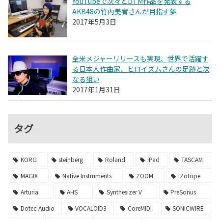
YouTubeで次々とDTM作品を発表する
AKB48の竹内美宥さんが目指す夢
2017年5月3日
全米メジャーリリースも実現、世界で活躍す
る日本人作曲家、ヒロイズムさんの足跡と次
なる狙い
2017年1月31日
タグ
KORG
steinberg
Roland
iPad
TASCAM
MAGIX
Native Instruments
ZOOM
iZotope
Arturia
AHS
Synthesizer V
PreSonus
Dotec-Audio
VOCALOID3
CoreMIDI
SONICWIRE