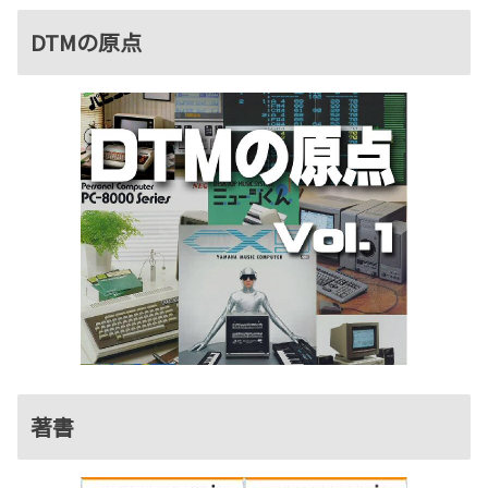
DTMの原点
著書