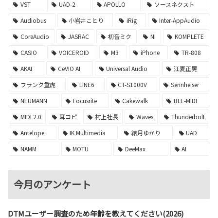
VST
UAD-2
APOLLO
ソースネクスト
Audiobus
小岩井ことり
iRig
Inter-AppAudio
CoreAudio
JASRAC
初音ミク
NI
KOMPLETE
CASIO
VOICEROID
M3
iPhone
TR-808
AKAI
CeVIO AI
Universal Audio
江夏正晃
フランク重虎
LINE6
CT-S1000V
Sennheiser
NEUMANN
Focusrite
Cakewalk
BLE-MIDI
MIDI 2.0
耳コピ
村上社長
Waves
Thunderbolt
Antelope
IK Multimedia
結月ゆかり
UAD
NAMM
MOTU
DeeMax
AI
今月のアンケート
DTMユーザー調査のため年齢を教えてください(2026)