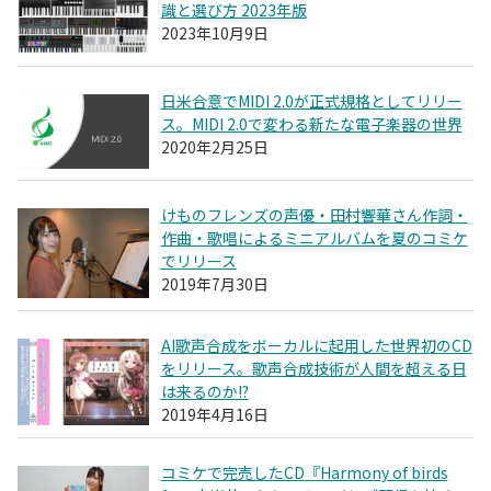
識と選び方 2023年版
2023年10月9日
日米合意でMIDI 2.0が正式規格としてリリー
ス。MIDI 2.0で変わる新たな電子楽器の世界
2020年2月25日
けものフレンズの声優・田村響華さん作詞・
作曲・歌唱によるミニアルバムを夏のコミケ
でリリース
2019年7月30日
AI歌声合成をボーカルに起用した世界初のCD
をリリース。歌声合成技術が人間を超える日
は来るのか!?
2019年4月16日
コミケで完売したCD『Harmony of birds