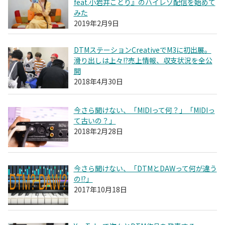
feat.小岩井ことり』のハイレゾ配信を始めて
みた
2019年2月9日
DTMステーションCreativeでM3に初出展。
滑り出しは上々!?売上情報、収支状況を全公
開
2018年4月30日
今さら聞けない、「MIDIって何？」「MIDIっ
て古いの？」
2018年2月28日
今さら聞けない、「DTMとDAWって何が違う
の!?」
2017年10月18日