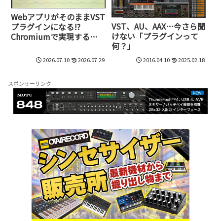
WebアプリがそのままVST
VST、AU、AAX…今さら聞
プラグインになる!?
けない「プラグインって
Chromiumで実現する新
何？」
時代のプラグイン開発、
その驚きの仕組み【ADC
2026.07.10
2026.07.29
2016.04.10
2025.02.18
Japan 2026レポート④】
スポンサーリンク