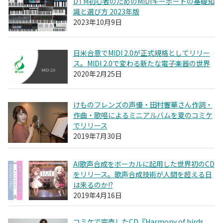
DTM初心者のためのMIDIキーボードの基礎知
識と選び方 2023年版
2023年10月9日
日米合意でMIDI 2.0が正式規格としてリリー
ス。MIDI 2.0で変わる新たな電子楽器の世界
2020年2月25日
けものフレンズの声優・田村響華さん作詞・
作曲・歌唱によるミニアルバムを夏のコミケ
でリリース
2019年7月30日
AI歌声合成をボーカルに起用した世界初のCD
をリリース。歌声合成技術が人間を超える日
は来るのか!?
2019年4月16日
コミケで完売したCD『Harmony of birds