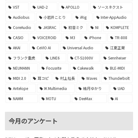
VST
UAD-2
APOLLO
ソースネクスト
Audiobus
小岩井ことり
iRig
Inter-AppAudio
CoreAudio
JASRAC
初音ミク
NI
KOMPLETE
CASIO
VOICEROID
M3
iPhone
TR-808
AKAI
CeVIO AI
Universal Audio
江夏正晃
フランク重虎
LINE6
CT-S1000V
Sennheiser
NEUMANN
Focusrite
Cakewalk
BLE-MIDI
MIDI 2.0
耳コピ
村上社長
Waves
Thunderbolt
Antelope
IK Multimedia
結月ゆかり
UAD
NAMM
MOTU
DeeMax
AI
今月のアンケート