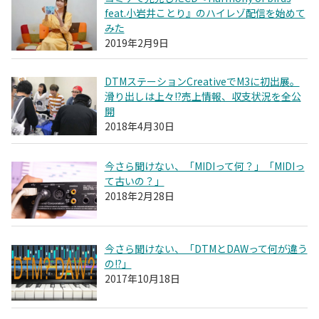
feat.小岩井ことり』のハイレゾ配信を始めて
みた
2019年2月9日
DTMステーションCreativeでM3に初出展。
滑り出しは上々!?売上情報、収支状況を全公
開
2018年4月30日
今さら聞けない、「MIDIって何？」「MIDIっ
て古いの？」
2018年2月28日
今さら聞けない、「DTMとDAWって何が違う
の!?」
2017年10月18日