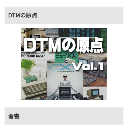
DTMの原点
著書