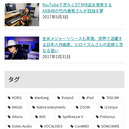
YouTubeで次々とDTM作品を発表する
AKB48の竹内美宥さんが目指す夢
2017年5月3日
全米メジャーリリースも実現、世界で活躍す
る日本人作曲家、ヒロイズムさんの足跡と次
なる狙い
2017年1月31日
タグ
KORG
steinberg
Roland
iPad
TASCAM
MAGIX
Native Instruments
ZOOM
iZotope
Arturia
AHS
Synthesizer V
PreSonus
Dotec-Audio
VOCALOID3
CoreMIDI
SONICWIRE