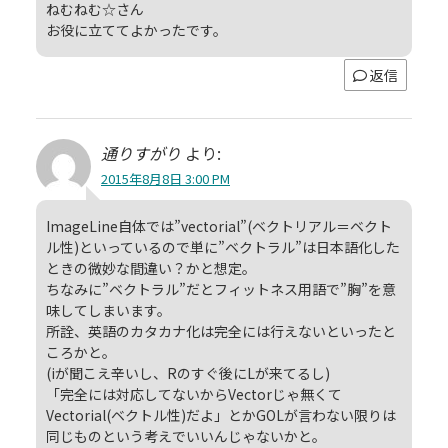
ねむねむ☆さん
お役に立ててよかったです。
返信
通りすがり
より:
2015年8月8日 3:00 PM
ImageLine自体では”vectorial”(ベクトリアル＝ベクト
ル性)といっているので単に”ベクトラル”は日本語化した
ときの微妙な間違い？かと想定。
ちなみに”ベクトラル”だとフィットネス用語で”胸”を意
味してしまいます。
所詮、英語のカタカナ化は完全には行えないといったと
ころかと。
(iが聞こえ辛いし、Rのすぐ後にLが来てるし)
「完全には対応してないからVectorじゃ無くて
Vectorial(ベクトル性)だよ」とかGOLが言わない限りは
同じものという考えでいいんじゃないかと。