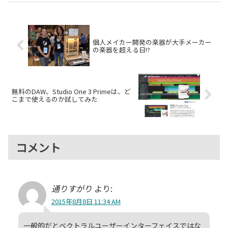
モデルチェンジし、Launch
Control XL 3...
個人メイカー開発の楽器が大手メーカー
の楽器を超える日!?
無料のDAW、Studio One 3 Primeは、ど
こまで使えるのか試してみた
コメント
通りすがり
より:
2015年8月8日 11:34 AM
一般的だとベクトラルユーザーインターフェイスではな