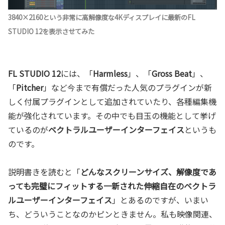
3840×2160という非常に高解像度な4Kディスプレイに最新のFL
STUDIO 12を表示させてみた
FL STUDIO 12
には、「
Harmless
」、「
Gross Beat
」、
「
Pitcher
」など今まで有償だった人気のプラグインが新
しく付属プラグインとして追加されていたり、各種編集機
能が強化されています。その中でも目玉の機能として挙げ
ているのが
ベクトラルユーザーインターフェイス
というも
のです。
説明書きを読むと「
どんなスクリーンサイズ、解像度であ
っても完璧にフィットする一新された伸縮自在の
ベクトラ
ルユーザーインターフェイス
」とあるのですが、いまい
ち、どういうことなのかピンときません。私も映像関連、