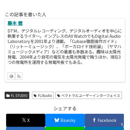
この記事を書いた人
藤本 健
DTM、デジタルレコーディング、デジタルオーディオを中心に
執筆するライター。インプレスのAV WatchでもDigital Audio
Laboratoryを2001年より連載。「Cubase徹底操作ガイド」
（リットーミュージック）、「ボーカロイド技術論」（ヤマハ
ミュージックメディア）などの著書も多数ある。趣味は太陽光
発電、2004年より自宅の電気を太陽光発電で賄うほか、現在3
つの発電所を運用する発電所長でもある。
FL STUDIO
FLStudio
ベクトラルユーザーインターフェイス
シェアする
X
Bluesky
Facebook
0