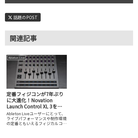
話題のPOST
関連記事
Ableton Live
定番フィジコンが7年ぶり
に大進化！Novation
Launch Control XL 3を試
してみた
Ableton Liveユーザーにとって、
ライブパフォーマンスや制作環境
の定番ともいえるフィジカルコン
トローラ、NovationのLaunch
Control XLが、約7年ぶりにフル