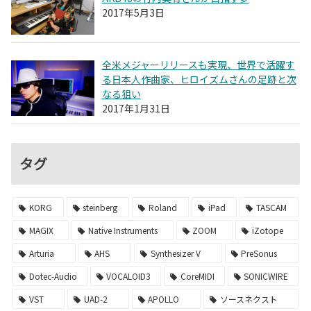
2017年5月3日
全米メジャーリリースも実現、世界で活躍す
る日本人作曲家、ヒロイズムさんの足跡と次
なる狙い
2017年1月31日
タグ
KORG
steinberg
Roland
iPad
TASCAM
MAGIX
Native Instruments
ZOOM
iZotope
Arturia
AHS
Synthesizer V
PreSonus
Dotec-Audio
VOCALOID3
CoreMIDI
SONICWIRE
VST
UAD-2
APOLLO
ソースネクスト