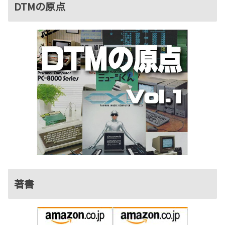
DTMの原点
著書