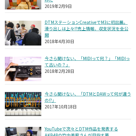
2019年2月9日
DTMステーションCreativeでM3に初出展。
滑り出しは上々!?売上情報、収支状況を全公
開
2018年4月30日
今さら聞けない、「MIDIって何？」「MIDIっ
て古いの？」
2018年2月28日
今さら聞けない、「DTMとDAWって何が違う
の!?」
2017年10月18日
YouTubeで次々とDTM作品を発表する
AKB48の竹内美宥さんが目指す夢