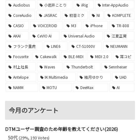
Audiobus
小岩井ことり
iRig
Inter-AppAudio
CoreAudio
JASRAC
初音ミク
NI
KOMPLETE
CASIO
VOICEROID
M3
iPhone
TR-808
AKAI
CeVIO AI
Universal Audio
江夏正晃
フランク重虎
LINE6
CT-S1000V
NEUMANN
Focusrite
Cakewalk
BLE-MIDI
MIDI 2.0
耳コピ
村上社長
Waves
Thunderbolt
Sennheiser
Antelope
IK Multimedia
結月ゆかり
UAD
NAMM
MOTU
DeeMax
AI
今月のアンケート
DTMユーザー調査のため年齢を教えてください(2026)
50代
(29%, 193 Votes)