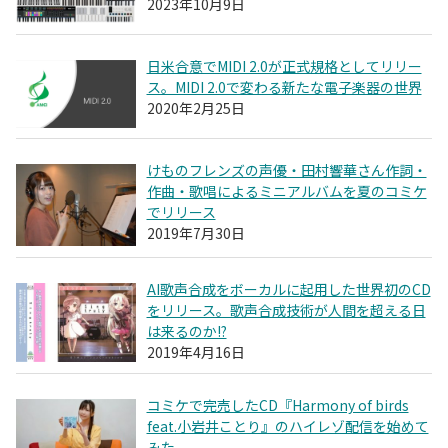
2023年10月9日
日米合意でMIDI 2.0が正式規格としてリリー
ス。MIDI 2.0で変わる新たな電子楽器の世界
2020年2月25日
けものフレンズの声優・田村響華さん作詞・
作曲・歌唱によるミニアルバムを夏のコミケ
でリリース
2019年7月30日
AI歌声合成をボーカルに起用した世界初のCD
をリリース。歌声合成技術が人間を超える日
は来るのか!?
2019年4月16日
コミケで完売したCD『Harmony of birds
feat.小岩井ことり』のハイレゾ配信を始めて
みた