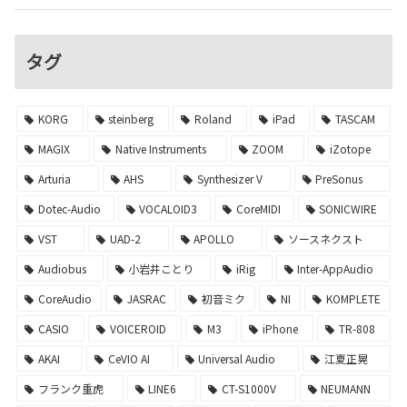
タグ
KORG
steinberg
Roland
iPad
TASCAM
MAGIX
Native Instruments
ZOOM
iZotope
Arturia
AHS
Synthesizer V
PreSonus
Dotec-Audio
VOCALOID3
CoreMIDI
SONICWIRE
VST
UAD-2
APOLLO
ソースネクスト
Audiobus
小岩井ことり
iRig
Inter-AppAudio
CoreAudio
JASRAC
初音ミク
NI
KOMPLETE
CASIO
VOICEROID
M3
iPhone
TR-808
AKAI
CeVIO AI
Universal Audio
江夏正晃
フランク重虎
LINE6
CT-S1000V
NEUMANN