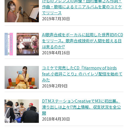
けものフレンズの声優・田村響華さん作詞・
作曲・歌唱によるミニアルバムを夏のコミケ
でリリース
2019年7月30日
AI歌声合成をボーカルに起用した世界初のCD
をリリース。歌声合成技術が人間を超える日
は来るのか!?
2019年4月16日
コミケで完売したCD『Harmony of birds
feat.小岩井ことり』のハイレゾ配信を始めて
みた
2019年2月9日
DTMステーションCreativeでM3に初出展。
滑り出しは上々!?売上情報、収支状況を全公
開
2018年4月30日