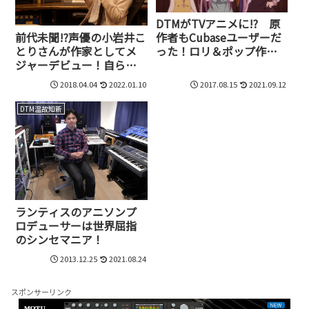
DTMがTVアニメに!? 原
前代未聞!?声優の小岩井こ
作者もCubaseユーザーだ
とりさんが作家としてメ
った！ロリ＆ポップ作品
ジャーデビュー！自ら演
『天使の3P!』、ただいま
じるアイドルマスターの
絶賛放映中！
2018.04.04
2022.01.10
2017.08.15
2021.09.12
キャラソンを作詞・作曲
DTM温故知新
ランティスのアニソンプ
ロデューサーは世界屈指
のシンセマニア！
2013.12.25
2021.08.24
スポンサーリンク