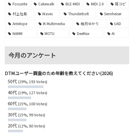
Focusrite
Cakewalk
BLE-MIDI
MIDI 2.0
耳コピ
村上社長
Waves
Thunderbolt
Sennheiser
Antelope
IK Multimedia
結月ゆかり
UAD
NAMM
MOTU
DeeMax
AI
今月のアンケート
DTMユーザー調査のため年齢を教えてください(2026)
50代
(29%, 193 Votes)
40代
(19%, 127 Votes)
60代
(15%, 100 Votes)
30代
(15%, 99 Votes)
20代
(12%, 80 Votes)