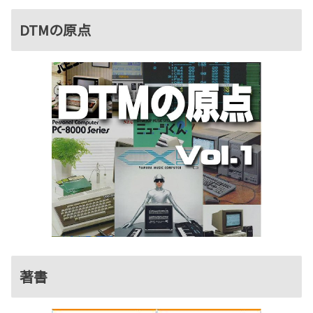
DTMの原点
著書