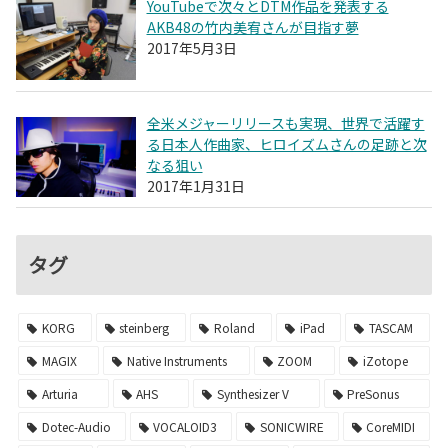
YouTubeで次々とDTM作品を発表する
AKB48の竹内美宥さんが目指す夢
2017年5月3日
全米メジャーリリースも実現、世界で活躍す
る日本人作曲家、ヒロイズムさんの足跡と次
なる狙い
2017年1月31日
タグ
KORG
steinberg
Roland
iPad
TASCAM
MAGIX
Native Instruments
ZOOM
iZotope
Arturia
AHS
Synthesizer V
PreSonus
Dotec-Audio
VOCALOID3
SONICWIRE
CoreMIDI