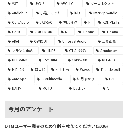
VST
UAD-2
APOLLO
ソースネクスト
Audiobus
小岩井ことり
iRig
Inter-AppAudio
CoreAudio
JASRAC
初音ミク
NI
KOMPLETE
CASIO
VOICEROID
M3
iPhone
TR-808
AKAI
CeVIO AI
Universal Audio
江夏正晃
フランク重虎
LINE6
CT-S1000V
Sennheiser
NEUMANN
Focusrite
Cakewalk
BLE-MIDI
MIDI 2.0
耳コピ
村上社長
Waves
Thunderbolt
Antelope
IK Multimedia
結月ゆかり
UAD
NAMM
MOTU
DeeMax
AI
今月のアンケート
DTMユーザー調査のため年齢を教えてください(2026)