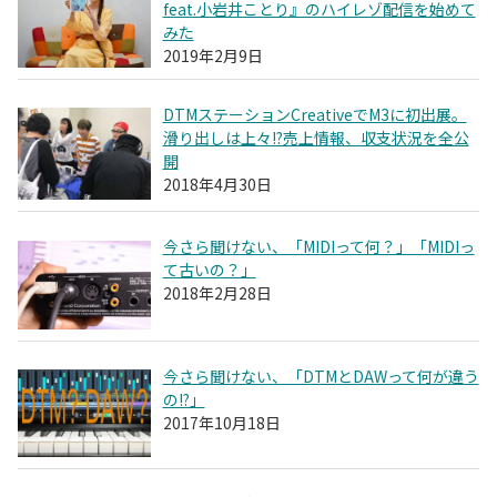
feat.小岩井ことり』のハイレゾ配信を始めて
みた
2019年2月9日
DTMステーションCreativeでM3に初出展。
滑り出しは上々!?売上情報、収支状況を全公
開
2018年4月30日
今さら聞けない、「MIDIって何？」「MIDIっ
て古いの？」
2018年2月28日
今さら聞けない、「DTMとDAWって何が違う
の!?」
2017年10月18日