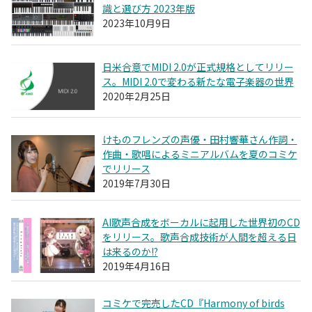
識と選び方 2023年版
2023年10月9日
日米合意でMIDI 2.0が正式規格としてリリー
ス。MIDI 2.0で変わる新たな電子楽器の世界
2020年2月25日
けものフレンズの声優・田村響華さん作詞・
作曲・歌唱によるミニアルバムを夏のコミケ
でリリース
2019年7月30日
AI歌声合成をボーカルに起用した世界初のCD
をリリース。歌声合成技術が人間を超える日
は来るのか!?
2019年4月16日
コミケで完売したCD『Harmony of birds