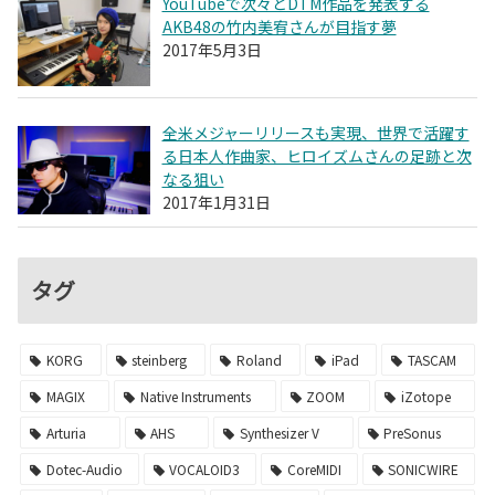
YouTubeで次々とDTM作品を発表する
AKB48の竹内美宥さんが目指す夢
2017年5月3日
全米メジャーリリースも実現、世界で活躍す
る日本人作曲家、ヒロイズムさんの足跡と次
なる狙い
2017年1月31日
タグ
KORG
steinberg
Roland
iPad
TASCAM
MAGIX
Native Instruments
ZOOM
iZotope
Arturia
AHS
Synthesizer V
PreSonus
Dotec-Audio
VOCALOID3
CoreMIDI
SONICWIRE