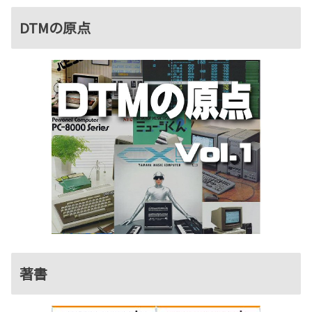
DTMの原点
著書