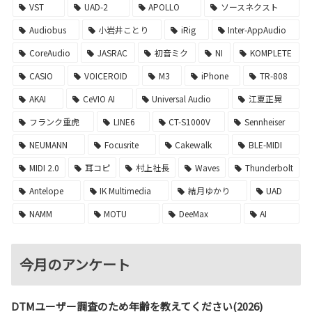
VST
UAD-2
APOLLO
ソースネクスト
Audiobus
小岩井ことり
iRig
Inter-AppAudio
CoreAudio
JASRAC
初音ミク
NI
KOMPLETE
CASIO
VOICEROID
M3
iPhone
TR-808
AKAI
CeVIO AI
Universal Audio
江夏正晃
フランク重虎
LINE6
CT-S1000V
Sennheiser
NEUMANN
Focusrite
Cakewalk
BLE-MIDI
MIDI 2.0
耳コピ
村上社長
Waves
Thunderbolt
Antelope
IK Multimedia
結月ゆかり
UAD
NAMM
MOTU
DeeMax
AI
今月のアンケート
DTMユーザー調査のため年齢を教えてください(2026)