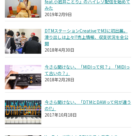
feat.小岩井ことり』のハイレゾ配信を始めて
みた
2019年2月9日
DTMステーションCreativeでM3に初出展。
滑り出しは上々!?売上情報、収支状況を全公
開
2018年4月30日
今さら聞けない、「MIDIって何？」「MIDIっ
て古いの？」
2018年2月28日
今さら聞けない、「DTMとDAWって何が違う
の!?」
2017年10月18日