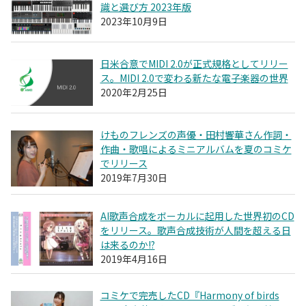
識と選び方 2023年版
2023年10月9日
日米合意でMIDI 2.0が正式規格としてリリー
ス。MIDI 2.0で変わる新たな電子楽器の世界
2020年2月25日
けものフレンズの声優・田村響華さん作詞・
作曲・歌唱によるミニアルバムを夏のコミケ
でリリース
2019年7月30日
AI歌声合成をボーカルに起用した世界初のCD
をリリース。歌声合成技術が人間を超える日
は来るのか!?
2019年4月16日
コミケで完売したCD『Harmony of birds