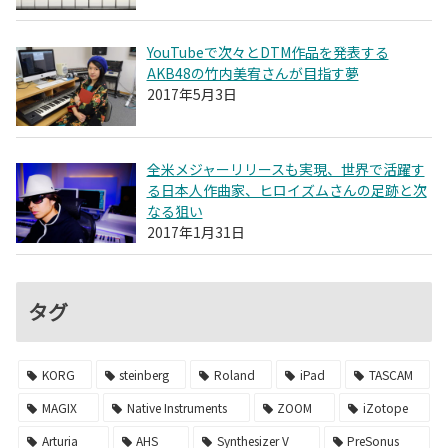
YouTubeで次々とDTM作品を発表する
AKB48の竹内美宥さんが目指す夢
2017年5月3日
全米メジャーリリースも実現、世界で活躍す
る日本人作曲家、ヒロイズムさんの足跡と次
なる狙い
2017年1月31日
タグ
KORG
steinberg
Roland
iPad
TASCAM
MAGIX
Native Instruments
ZOOM
iZotope
Arturia
AHS
Synthesizer V
PreSonus