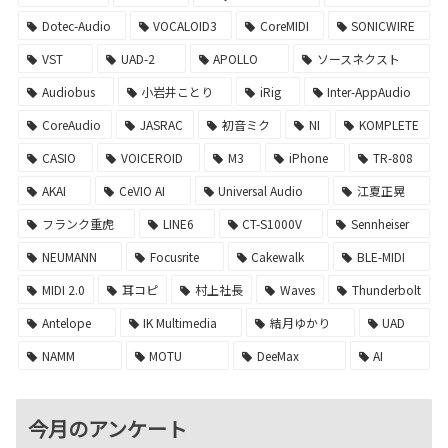
Dotec-Audio
VOCALOID3
CoreMIDI
SONICWIRE
VST
UAD-2
APOLLO
ソースネクスト
Audiobus
小岩井ことり
iRig
Inter-AppAudio
CoreAudio
JASRAC
初音ミク
NI
KOMPLETE
CASIO
VOICEROID
M3
iPhone
TR-808
AKAI
CeVIO AI
Universal Audio
江夏正晃
フランク重虎
LINE6
CT-S1000V
Sennheiser
NEUMANN
Focusrite
Cakewalk
BLE-MIDI
MIDI 2.0
耳コピ
村上社長
Waves
Thunderbolt
Antelope
IK Multimedia
結月ゆかり
UAD
NAMM
MOTU
DeeMax
AI
今月のアンケート