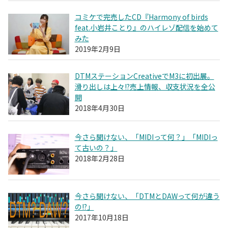
コミケで完売したCD『Harmony of birds
feat.小岩井ことり』のハイレゾ配信を始めて
みた
2019年2月9日
DTMステーションCreativeでM3に初出展。
滑り出しは上々!?売上情報、収支状況を全公
開
2018年4月30日
今さら聞けない、「MIDIって何？」「MIDIっ
て古いの？」
2018年2月28日
今さら聞けない、「DTMとDAWって何が違う
の!?」
2017年10月18日