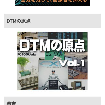
DTMの原点
著書