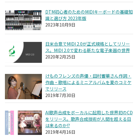
DTM初心者のためのMIDIキーボードの基礎知
識と選び方 2023年版
2023年10月9日
日米合意でMIDI 2.0が正式規格としてリリー
ス。MIDI 2.0で変わる新たな電子楽器の世界
2020年2月25日
けものフレンズの声優・田村響華さん作詞・
作曲・歌唱によるミニアルバムを夏のコミケ
でリリース
2019年7月30日
AI歌声合成をボーカルに起用した世界初のCD
をリリース。歌声合成技術が人間を超える日
は来るのか!?
2019年4月16日