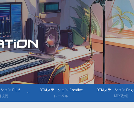
ョン Plus!
DTMステーション Creative
DTMステーション Engine
組視聴
レーベル
MIX依頼