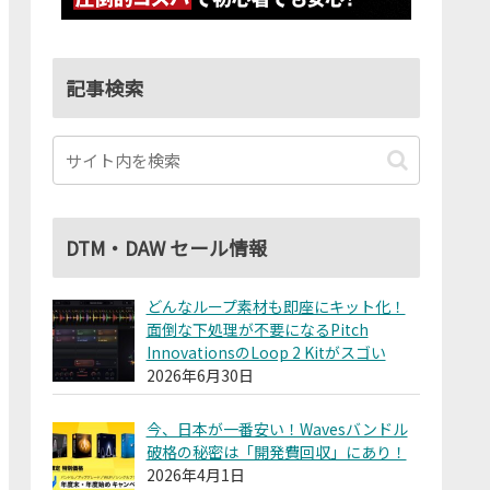
記事検索
DTM・DAW セール情報
どんなループ素材も即座にキット化！
面倒な下処理が不要になるPitch
InnovationsのLoop 2 Kitがスゴい
2026年6月30日
今、日本が一番安い！Wavesバンドル
破格の秘密は「開発費回収」にあり！
2026年4月1日