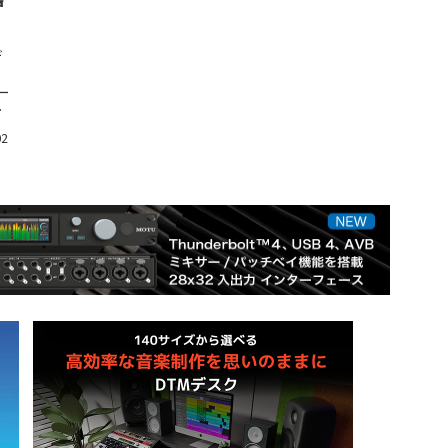
デ
ー
示
02