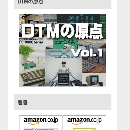
DTMの原点
著書