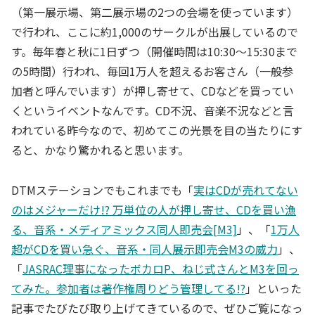
（第一展示場、第二展示場の2つの会場を使っています）
で行われ、ここに約1,000のサークルが出展しているので
す。毎年春と秋に1日ずつ（開催時間は10:30～15:30まで
の5時間）行われ、毎回1万人を超えるお客さん（一般参
加者と呼んでいます）が押し寄せて、CDなどを買ってい
くというイベントなんです。CD不況、音楽不況などと言
われている昨今なので、初めてこの光景を目の当たりにす
ると、かなり驚かれると思います。
DTMステーションでもこれまでも「
実はCDが売れてない
のはメジャーだけ!? 万単位の人が押し寄せ、CDを買い漁
る、音系・メディアミックス同人即売会[M3]
」、「
1万人
超がCDを買い急ぐ、音系・同人展示即売会M3の威力
」、
「
JASRAC理事になったボカロP、ねじ式さんとM3を回っ
てみた。参加者は著作権周りどう管理してる!?
」といった
記事でたびたび取り上げてきているので、ぜひご覧になっ