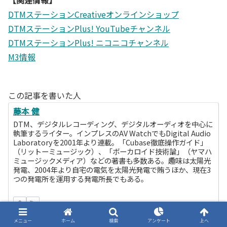
【関連情報】
DTMステーションCreativeオンラインショップ
DTMステーションPlus! YouTubeチャンネル
DTMステーションPlus! ニコニコチャンネル
M3情報
この記事を書いた人
藤本 健
DTM、デジタルレコーディング、デジタルオーディオを中心に
執筆するライター。インプレスのAV WatchでもDigital Audio
Laboratoryを2001年より連載。「Cubase徹底操作ガイド」
（リットーミュージック）、「ボーカロイド技術論」（ヤマハ
ミュージックメディア）などの著書も多数ある。趣味は太陽光
発電、2004年より自宅の電気を太陽光発電で賄うほか、現在3
つの発電所を運用する発電所長でもある。
メニュー
ホーム
検索
アンケート
上へ