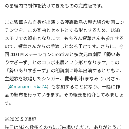
の番組内で制作を続けてきたものの完成版です。
また響華さん自身が出演する渡嘉敷島の観光紹介動画コン
テンツを、この楽曲とセットとする形とするため、USB
メモリでの頒布となります。もちろん響華さんも参加する
ので、響華さんからの手渡しとなる予定です。さらに、今
回はDTMステーションCreativeと多次元声劇団「
勢いあ
りすぎーず
」とのコラボ出展という形となります。この
「勢いありすぎーず」の朗読劇に昨年出演するとともに、
主題歌を歌唱したシンガー、
愛未莉叶
(まなみ りか)さん
（
@manami_rika74
）も参加することになり、一緒に作
品の頒布を行っていきます。その概要を紹介してみましょ
う。
※2025.5.2追記
先日はM3へ数多くの方にご来場いただき、ありがとうご