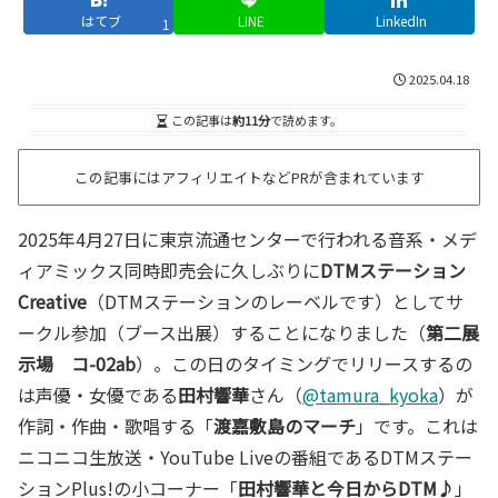
はてブ
LINE
LinkedIn
1
2025.04.18
この記事は
約11分
で読めます。
この記事にはアフィリエイトなどPRが含まれています
2025年4月27日に東京流通センターで行われる音系・メデ
ィアミックス同時即売会に久しぶりに
DTMステーション
Creative
（DTMステーションのレーベルです）としてサ
ークル参加（ブース出展）することになりました（
第二展
示場 コ-02ab
）。この日のタイミングでリリースするの
は声優・女優である
田村響華
さん（
@tamura_kyoka
）が
作詞・作曲・歌唱する「
渡嘉敷島のマーチ
」です。これは
ニコニコ生放送・YouTube Liveの番組であるDTMステー
ションPlus!の小コーナー「
田村響華と今日からDTM♪
」