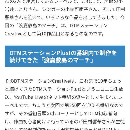
んの2人で運営しているレーベルで、これまで、声優の小
岩井ことりさん、シンガーの小寺可南子さん、そして田村
響華さんを迎えて、いろいろな作品を出してきました。今
回の「渡嘉敷島のマーチ」は、DTMステーション
Creativeとして第10作品目となるものなのです。
DTMステーションPlus!の番組内で制作を
続けてきた「渡嘉敷島のマーチ」
そのDTMステーションCreativeは、これまで10年ちょっ
と続けてきたDTMステーションPlus!というニコニコ生放
送、YouTube Liveのネット番組の派生として生まれたレ
ーベルです。ちょうど次回で第250回を迎える番組なので
すが、その番組冒頭の小コーナーとしてDTM初心者向
け、作曲初心者向けに行っているのが田村響華さんが生徒
役として音楽制作を行う「田村響華と今日からDTM♪」