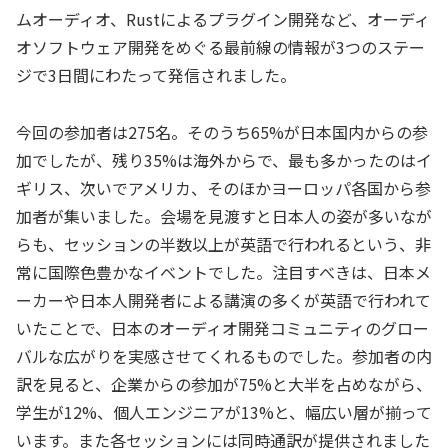
ムオーディオ、Rustによるプラグイン開発など、オーディ
オソフトウェア開発をめぐる最前線の情報が3つのステー
ジで3日間にわたって発信されました。
今回の参加者は275名。そのうち65%が日本国内からの参
加でしたが、残り35%は海外からで、最も多かったのはイ
ギリス、次いでアメリカ、そのほかヨーロッパ各国から参
加者が集いました。会場を見渡すと日本人の姿が多いなが
らも、セッションの半数以上が英語で行われるという、非
常に国際色豊かなイベントでした。注目すべきは、日本メ
ーカーや日本人開発者による講演の多くが英語で行われて
いたことで、日本のオーディオ開発コミュニティのグロー
バルな広がりを実感させてくれるものでした。参加者の内
訳を見ると、企業からの参加が75%と大半を占めながら、
学生が12%、個人エンジニアが13%と、幅広い層が揃って
います。また各セッションには同時通訳が提供されました