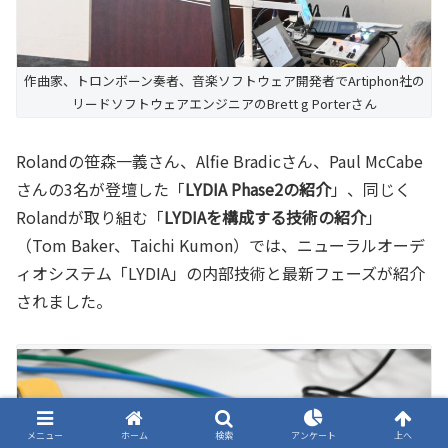
作曲家、トロンボーン奏者、音楽ソフトウェア開発者でArtiphon社の
リードソフトウェアエンジニアのBrett g Porterさん
Rolandの笹森一義さん、Alfie Bradicさん、Paul McCabe
さんの3名が登壇した「
LYDIA Phase2の紹介
」、同じく
Rolandが取り組む「
LYDIAを構成する技術の紹介
」
（Tom Baker、Taichi Kumon）では、ニューラルオーデ
ィオシステム「LYDIA」の内部技術と最新フェーズが紹介
されました。
メニュー
ホーム
検索
アンケート
上へ