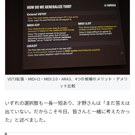
VST3拡張・MIDI-CI・MIDI 2.0・ARA3、4つの候補のメリット・デメリ
ット比較
いずれの選択肢も一長一短あり、才野さんは「まだ答えは
出ていない。だからこそ今日、皆さんと一緒に考えたかっ
た」と述べました。