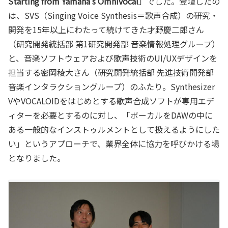
Starting from Yamaha’s Omnivocal
」でした。登壇したの
は、SVS（Singing Voice Synthesis＝歌声合成）の研究・
開発を15年以上にわたって続けてきた才野慶二郎さん
（研究開発統括部 第1研究開発部 音楽情報処理グループ）
と、音楽ソフトウェアおよび歌声技術のUI/UXデザインを
担当する密岡稜大さん（研究開発統括部 先進技術開発部
音楽インタラクショングループ）のふたり。Synthesizer
VやVOCALOIDをはじめとする歌声合成ソフトが専用エデ
ィターを必要とするのに対し、「ボーカルをDAWの中に
ある一般的なインストゥルメントとして扱えるようにした
い」というアプローチで、業界全体に協力を呼びかける場
となりました。