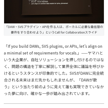
「DAW・SVSプラグイン・APIを作る人は、ボーカルに必要な最低限の
要件をすり合わせよう」というCall for Collaborationスライド
「If you build DAWs, SVS plugins, or APIs, let’s align on
a minimal set of requirements for vocals.」——ヤマハと
いう大企業が、自社ソリューションを押し付けるのではな
く、問題の構造を丁寧に解説して業界全体に議論を呼びか
けるというスタンスが印象的でした。SVSがDAWに完全統
合される未来はまだ先かもしれませんが、「DAWが歌
う」という当たり前のように見えて誰も実現できていなか
った夢に向け、確かな一歩が踏み出されています。