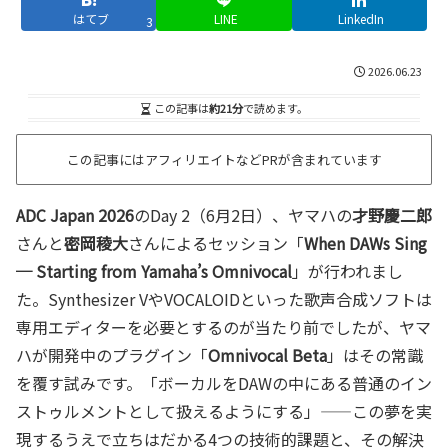
はてブ
LINE
LinkedIn
3
2026.06.23
この記事は
約21分
で読めます。
この記事にはアフィリエイトなどPRが含まれています
ADC Japan 2026
のDay 2（6月2日）、ヤマハの
才野慶二郎
さんと
密岡稜大
さんによるセッション「
When DAWs Sing
─ Starting from Yamaha’s Omnivocal
」が行われまし
た。Synthesizer VやVOCALOIDといった歌声合成ソフトは
専用エディターを必要とするのが当たり前でしたが、ヤマ
ハが開発中のプラグイン「
Omnivocal Beta
」はその常識
を覆す試みです。「ボーカルをDAWの中にある普通のイン
ストゥルメントとして扱えるようにする」——この夢を実
現するうえで立ちはだかる4つの技術的課題と、その解決