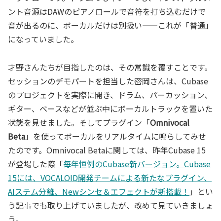
ント音源はDAWのピアノロールで音符を打ち込むだけで
音が出るのに、ボーカルだけは別扱い——これが「普通」
になっていました。
才野さんたちが目指したのは、その常識を覆すことです。
セッションのデモパートを担当した密岡さんは、Cubase
のプロジェクトを実際に開き、ドラム、パーカッション、
ギター、ベースなどが並ぶ中にボーカルトラックを置いた
状態を見せました。そしてプラグイン「
Omnivocal
Beta
」を使ってボーカルをリアルタイムに鳴らしてみせ
たのです。Omnivocal Betaに関しては、昨年Cubase 15
が登場した際「
毎年恒例のCubase新バージョン。Cubase
15には、VOCALOID開発チームによる新たなプラグイン、
AIステム分離、Newシンセ＆エフェクトが新搭載！
」とい
う記事でも取り上げていましたが、改めて見ていきましょ
う。