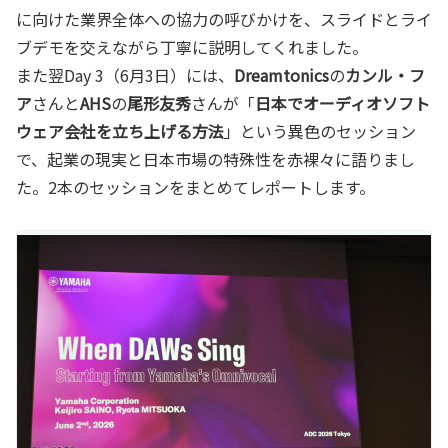
に向けた業界全体への協力の呼びかけを、スライドとライ
ブデモを交えながら丁寧に説明してくれました。
また翌Day 3（6月3日）には、
Dreamtonics
の
カンル・フ
ア
さんと
AHS
の
尾形友秀
さんが「
日本でオーディオソフト
ウェア会社を立ち上げる方法
」という異色のセッション
で、起業の現実と日本市場の特殊性を赤裸々に語りまし
た。2本のセッションをまとめてレポートします。