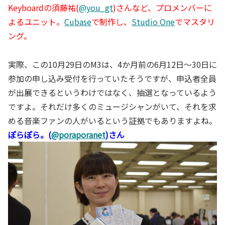
Keyboardの須藤祐(
@you_gt
)さんなど、プロメンバーに
よるユニット。
Cubase
で制作し、
Studio One
でマスタリ
ング。
実際、この10月29日のM3は、4か月前の6月12日～30日に
参加の申し込み受付を行っていたそうですが、申込者全員
が出展できるというわけではなく、抽選となっているよう
ですよ。それだけ多くのミュージシャンがいて、それを求
める音楽ファンの人がいるという証拠でもありますよね。
ぽらぽら。(
@poraporanet
)さん