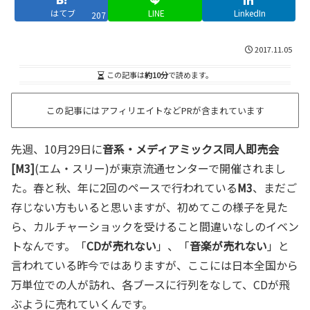
はてブ
LINE
LinkedIn
207
2017.11.05
この記事は
約10分
で読めます。
この記事にはアフィリエイトなどPRが含まれています
先週、10月29日に
音系・メディアミックス同人即売会
[M3]
(エム・スリー)が東京流通センターで開催されまし
た。春と秋、年に2回のペースで行われている
M3
、まだご
存じない方もいると思いますが、初めてこの様子を見た
ら、カルチャーショックを受けること間違いなしのイベン
トなんです。「
CDが売れない
」、「
音楽が売れない
」と
言われている昨今ではありますが、ここには日本全国から
万単位での人が訪れ、各ブースに行列をなして、CDが飛
ぶように売れていくんです。