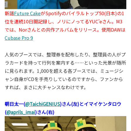
新譜
Future Cake
がSpotifyのバイラルトップ50(日本)の1
位を連続10日間記録し、ノリにノってるYUC’eさん。M3
では、Norさんとの共作アルバムをリリース。使用DAWは
Cubase Pro 9
人気のブースでは、整理券を配布したり、整理員の人がプ
ラカードを持って行列を案内する……といった光景が随所
に見られます。1,000を超える各ブースでは、ミュージシ
ャン自身がCDを手売りしているのですから、ファンから
すれば、まさに大チャンスなわけです。
朝日太一(
@TaichiGENIUS
)さん(左)とイマイケンタロウ
(
@aprils_imai
)さん(右)