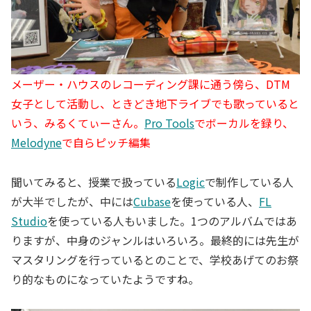
メーザー・ハウスのレコーディング課に通う傍ら、DTM
女子として活動し、ときどき地下ライブでも歌っていると
いう、みるくてぃーさん。
Pro Tools
でボーカルを録り、
Melodyne
で自らピッチ編集
聞いてみると、授業で扱っている
Logic
で制作している人
が大半でしたが、中には
Cubase
を使っている人、
FL
Studio
を使っている人もいました。1つのアルバムではあ
りますが、中身のジャンルはいろいろ。最終的には先生が
マスタリングを行っているとのことで、学校あげてのお祭
り的なものになっていたようですね。