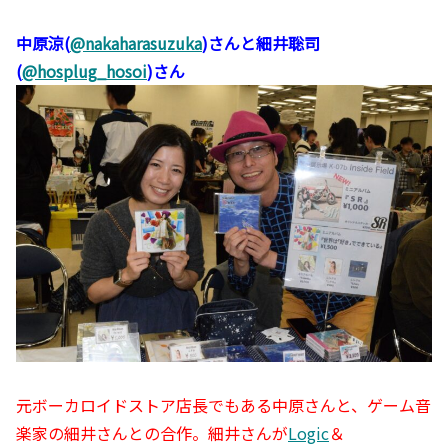
中原涼(
@nakaharasuzuka
)さんと細井聡司
(
@hosplug_hosoi
)さん
元ボーカロイドストア店長でもある中原さんと、ゲーム音
楽家の細井さんとの合作。細井さんが
Logic
＆