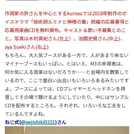
作詞家の許さんを中心とするkurnauでは2018年制作のボ
イスドラマ「絵術師ルミナと神様の筆」続編の応募要項と
応募用楽曲CDを無料頒布。キャスト＆歌い手募集とのこ
と。写真は
木村真紀さん(左上）、池間史規さん(中上)、
aya Suekiさん(右上)
もちろん、大人気ブースがある一方で、人があまり来ない
マイナーブースもいっぱい。とはいえ、M3の来場者は、
何か気に入る音楽はないだろうか……と会場内を散策して
いるので、ここで面白い出会いもいろいろあるみたいです
よ。ブースによっては、CDプレイヤーとヘッドホンを用
意してその場で聴けるようにしていたり、中にはサンプル
CDを配布するところも。それぞれ、いろいろな工夫をし
ているんですよね。
ねじ式(
@nejishiki0221
)さん