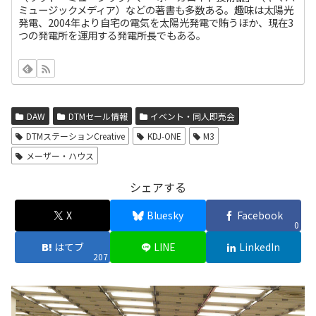
ミュージックメディア）などの著書も多数ある。趣味は太陽光
発電、2004年より自宅の電気を太陽光発電で賄うほか、現在3
つの発電所を運用する発電所長でもある。
DAW
DTMセール情報
イベント・同人即売会
DTMステーションCreative
KDJ-ONE
M3
メーザー・ハウス
シェアする
X
Bluesky
Facebook
0
はてブ
LINE
LinkedIn
207