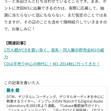
う…と多田さんと打ち合わせているところです。まあ、ホ
ントに次回M3に出展できるのかは、実際に応募して、抽
選に当たらないと話にもならない、まだ仮定のことではあ
りますが、その辺のことも含めて随時紹介していきますの
で、お楽しみに！
【関連記事】
1万人超がCDを買い急ぐ、音系・同人展示即売会M3の威
力
CDは手売り中心の時代に！M3-2014秋に行ってきた！
この記事を書いた人
藤本 健
DTM、デジタルレコーディング、デジタルオーディオを中心に
執筆するライター。インプレスのAV WatchでもDigital Audio
Laboratoryを2001年より連載。「Cubase徹底操作ガイド」
（リットーミュージック）、「ボーカロイド技術論」（ヤマハ