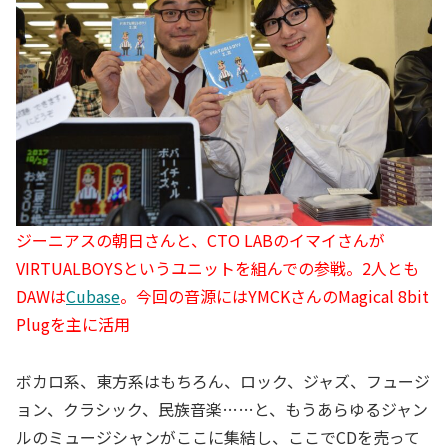
ジーニアスの朝日さんと、CTO LABのイマイさんが
VIRTUALBOYSというユニットを組んでの参戦。2人とも
DAWは
Cubase
。今回の音源にはYMCKさんのMagical 8bit
Plugを主に活用
ボカロ系、東方系はもちろん、ロック、ジャズ、フュージ
ョン、クラシック、民族音楽……と、もうあらゆるジャン
ルのミュージシャンがここに集結し、ここでCDを売って