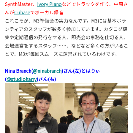
SynthMaster、
Ivory Piano
などでトラックを作り、中原さ
んが
Cubase
でボーカル録音
これこそが、M3準備会の実力なんです。M3には基本ボラ
ンティアのスタッフが数多く参加しています。カタログ編
集や定期通信の発行をする人、即売会の事務を仕切る人、
会場運営をするスタッフ……、などなど多くの方がいるこ
とで、M3が毎回スムーズに運営されているわけです。
Nina Branch
(
@ninabranch
)さん(左)とはりぃ
(
@studioharry
)さん(右)