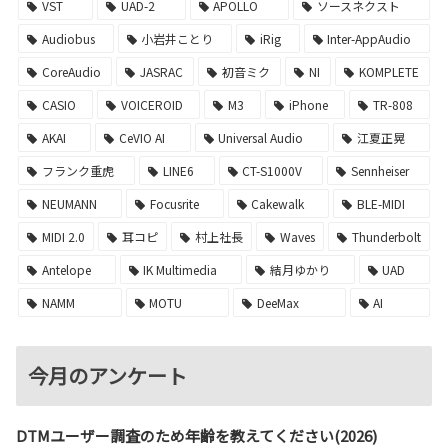
VST
UAD-2
APOLLO
ソースネクスト
Audiobus
小岩井ことり
iRig
Inter-AppAudio
CoreAudio
JASRAC
初音ミク
NI
KOMPLETE
CASIO
VOICEROID
M3
iPhone
TR-808
AKAI
CeVIO AI
Universal Audio
江夏正晃
フランク重虎
LINE6
CT-S1000V
Sennheiser
NEUMANN
Focusrite
Cakewalk
BLE-MIDI
MIDI 2.0
耳コピ
村上社長
Waves
Thunderbolt
Antelope
IK Multimedia
結月ゆかり
UAD
NAMM
MOTU
DeeMax
AI
今月のアンケート
DTMユーザー調査のため年齢を教えてください(2026)