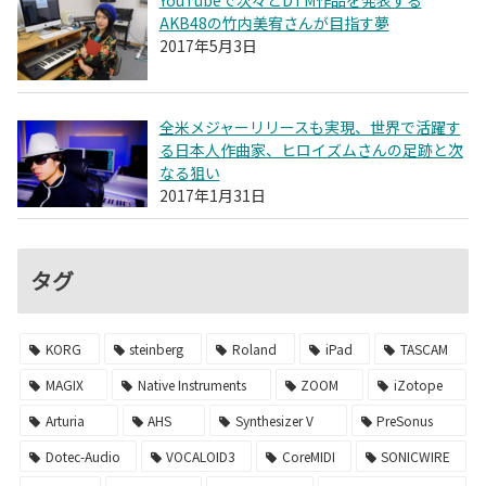
YouTubeで次々とDTM作品を発表する
AKB48の竹内美宥さんが目指す夢
2017年5月3日
全米メジャーリリースも実現、世界で活躍す
る日本人作曲家、ヒロイズムさんの足跡と次
なる狙い
2017年1月31日
タグ
KORG
steinberg
Roland
iPad
TASCAM
MAGIX
Native Instruments
ZOOM
iZotope
Arturia
AHS
Synthesizer V
PreSonus
Dotec-Audio
VOCALOID3
CoreMIDI
SONICWIRE