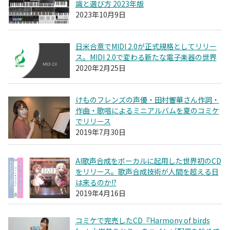
識と選び方 2023年版
2023年10月9日
日米合意でMIDI 2.0が正式規格としてリリー
ス。MIDI 2.0で変わる新たな電子楽器の世界
2020年2月25日
けものフレンズの声優・田村響華さん作詞・
作曲・歌唱によるミニアルバムを夏のコミケ
でリリース
2019年7月30日
AI歌声合成をボーカルに起用した世界初のCD
をリリース。歌声合成技術が人間を超える日
は来るのか!?
2019年4月16日
コミケで完売したCD『Harmony of birds