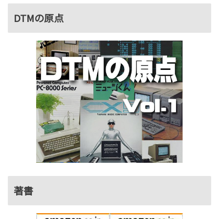
DTMの原点
著書