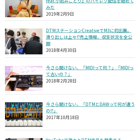
feat.小岩井ことり』のハイレゾ配信を始めて
みた
2019年2月9日
DTMステーションCreativeでM3に初出展。
滑り出しは上々!?売上情報、収支状況を全公
開
2018年4月30日
今さら聞けない、「MIDIって何？」「MIDIっ
て古いの？」
2018年2月28日
今さら聞けない、「DTMとDAWって何が違う
の!?」
2017年10月18日