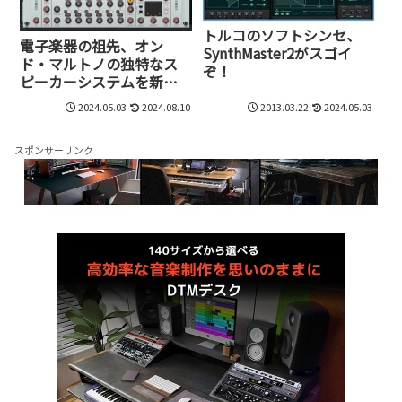
トルコのソフトシンセ、
電子楽器の祖先、オン
SynthMaster2がスゴイ
ド・マルトノの独特なス
ぞ！
ピーカーシステムを新た
な形で発展させた不思議
2024.05.03
2024.08.10
2013.03.22
2024.05.03
なプラグイン、Les
Diffusersが誕生
スポンサーリンク