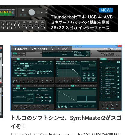
DTM/DAW プラグイン情報（VST AU AAX）
トルコのソフトシンセ、SynthMaster2がスゴ
イぞ！
トルコのソフトシンセのメーカー、KV331 AUDIOが開発し