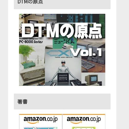
DTMの原点
著書