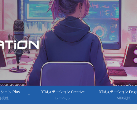
ョン Plus!
DTMステーション Creative
DTMステーション Engine
組視聴
レーベル
MIX依頼