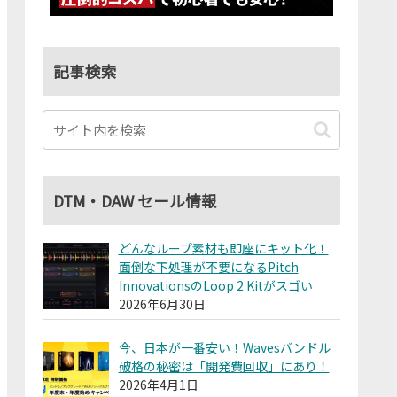
記事検索
DTM・DAW セール情報
どんなループ素材も即座にキット化！
面倒な下処理が不要になるPitch
InnovationsのLoop 2 Kitがスゴい
2026年6月30日
今、日本が一番安い！Wavesバンドル
破格の秘密は「開発費回収」にあり！
2026年4月1日