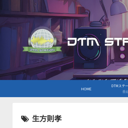
DTMステーシ
HOME
番
生方則孝