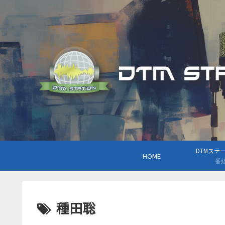
DTMステーシ
HOME
番
種田聡