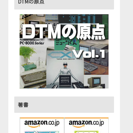
DTMの原点
著書