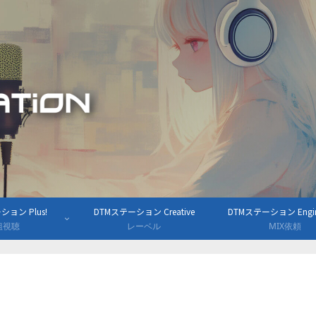
ョン Plus!
DTMステーション Creative
DTMステーション Engine
組視聴
レーベル
MIX依頼