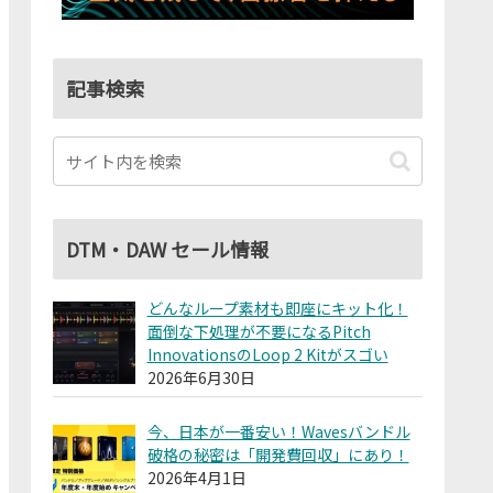
記事検索
DTM・DAW セール情報
どんなループ素材も即座にキット化！
面倒な下処理が不要になるPitch
InnovationsのLoop 2 Kitがスゴい
2026年6月30日
今、日本が一番安い！Wavesバンドル
破格の秘密は「開発費回収」にあり！
2026年4月1日