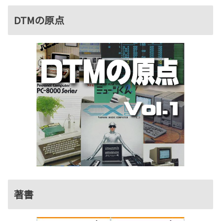
DTMの原点
著書