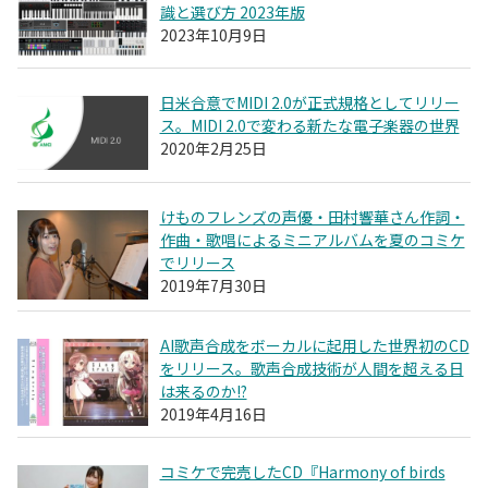
識と選び方 2023年版
2023年10月9日
日米合意でMIDI 2.0が正式規格としてリリー
ス。MIDI 2.0で変わる新たな電子楽器の世界
2020年2月25日
けものフレンズの声優・田村響華さん作詞・
作曲・歌唱によるミニアルバムを夏のコミケ
でリリース
2019年7月30日
AI歌声合成をボーカルに起用した世界初のCD
をリリース。歌声合成技術が人間を超える日
は来るのか!?
2019年4月16日
コミケで完売したCD『Harmony of birds