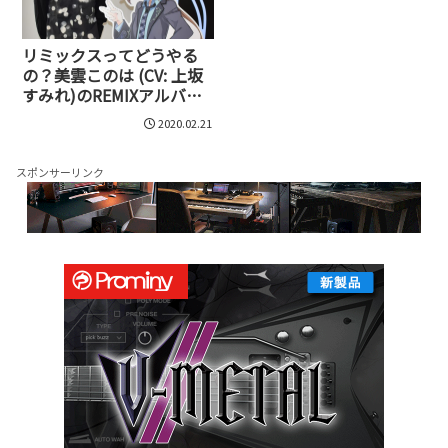
リミックスってどうやる
の？美雲このは (CV: 上坂
すみれ)のREMIXアルバム
『ConoHa』で、楽曲制作
2020.02.21
を担当した八王子Pさんに
聞いてみた
スポンサーリンク