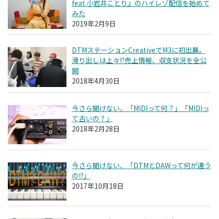
feat.小岩井ことり』のハイレゾ配信を始めて
みた
2019年2月9日
DTMステーションCreativeでM3に初出展。
滑り出しは上々!?売上情報、収支状況を全公
開
2018年4月30日
今さら聞けない、「MIDIって何？」「MIDIっ
て古いの？」
2018年2月28日
今さら聞けない、「DTMとDAWって何が違う
の!?」
2017年10月18日