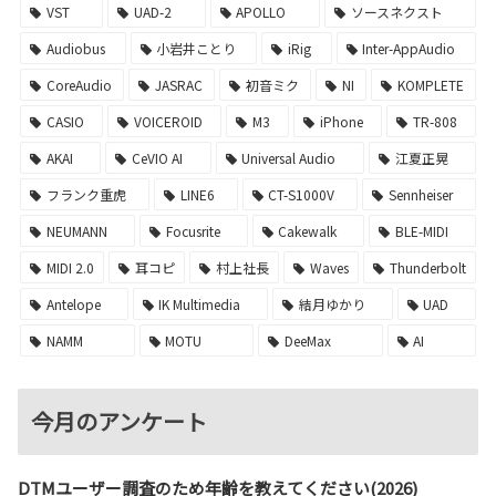
VST
UAD-2
APOLLO
ソースネクスト
Audiobus
小岩井ことり
iRig
Inter-AppAudio
CoreAudio
JASRAC
初音ミク
NI
KOMPLETE
CASIO
VOICEROID
M3
iPhone
TR-808
AKAI
CeVIO AI
Universal Audio
江夏正晃
フランク重虎
LINE6
CT-S1000V
Sennheiser
NEUMANN
Focusrite
Cakewalk
BLE-MIDI
MIDI 2.0
耳コピ
村上社長
Waves
Thunderbolt
Antelope
IK Multimedia
結月ゆかり
UAD
NAMM
MOTU
DeeMax
AI
今月のアンケート
DTMユーザー調査のため年齢を教えてください(2026)