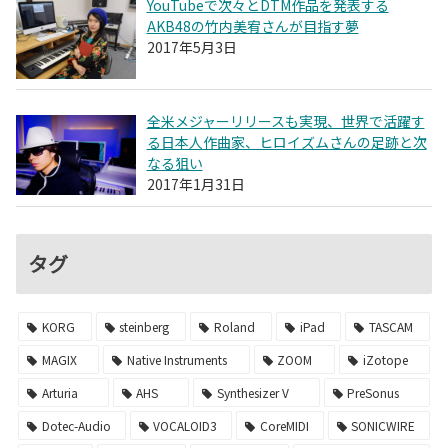
YouTubeで次々とDTM作品を発表する
AKB48の竹内美宥さんが目指す夢
2017年5月3日
全米メジャーリリースも実現、世界で活躍す
る日本人作曲家、ヒロイズムさんの足跡と次
なる狙い
2017年1月31日
タグ
KORG
steinberg
Roland
iPad
TASCAM
MAGIX
Native Instruments
ZOOM
iZotope
Arturia
AHS
Synthesizer V
PreSonus
Dotec-Audio
VOCALOID3
CoreMIDI
SONICWIRE