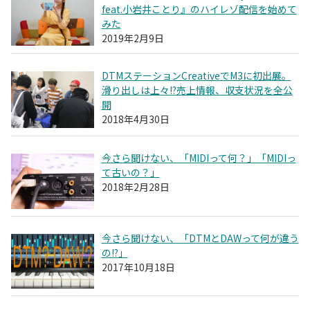
feat.小岩井ことり』のハイレゾ配信を始めて
みた
2019年2月9日
DTMステーションCreativeでM3に初出展。
滑り出しは上々!?売上情報、収支状況を全公
開
2018年4月30日
今さら聞けない、「MIDIって何？」「MIDIっ
て古いの？」
2018年2月28日
今さら聞けない、「DTMとDAWって何が違う
の!?」
2017年10月18日