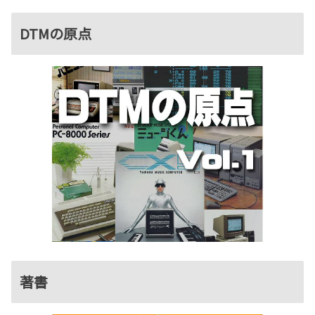
DTMの原点
著書