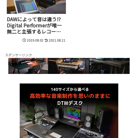
DAWによって音は違う!?
Digital Performerが唯一
無二と主張するレコーデ
ィングエンジニアの意見
2019.08.02
2021.08.21
とは
スポンサーリンク