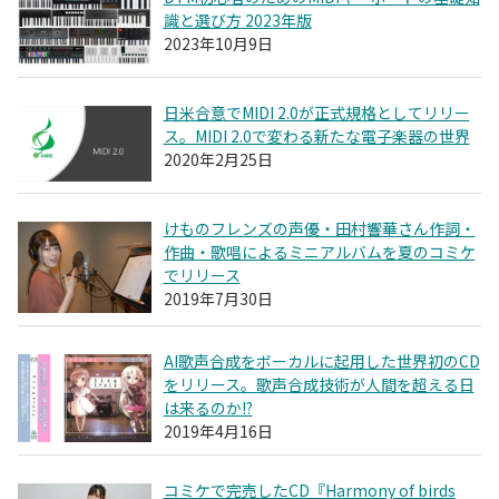
識と選び方 2023年版
2023年10月9日
日米合意でMIDI 2.0が正式規格としてリリー
ス。MIDI 2.0で変わる新たな電子楽器の世界
2020年2月25日
けものフレンズの声優・田村響華さん作詞・
作曲・歌唱によるミニアルバムを夏のコミケ
でリリース
2019年7月30日
AI歌声合成をボーカルに起用した世界初のCD
をリリース。歌声合成技術が人間を超える日
は来るのか!?
2019年4月16日
コミケで完売したCD『Harmony of birds