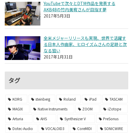
YouTubeで次々とDTM作品を発表する
AKB48の竹内美宥さんが目指す夢
2017年5月3日
全米メジャーリリースも実現、世界で活躍す
る日本人作曲家、ヒロイズムさんの足跡と次
なる狙い
2017年1月31日
タグ
KORG
steinberg
Roland
iPad
TASCAM
MAGIX
Native Instruments
ZOOM
iZotope
Arturia
AHS
Synthesizer V
PreSonus
Dotec-Audio
VOCALOID3
CoreMIDI
SONICWIRE