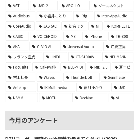
VST
UAD-2
APOLLO
ソースネクスト
Audiobus
小岩井ことり
iRig
Inter-AppAudio
CoreAudio
JASRAC
初音ミク
NI
KOMPLETE
CASIO
VOICEROID
M3
iPhone
TR-808
AKAI
CeVIO AI
Universal Audio
江夏正晃
フランク重虎
LINE6
CT-S1000V
NEUMANN
Focusrite
Cakewalk
BLE-MIDI
MIDI 2.0
耳コピ
村上社長
Waves
Thunderbolt
Sennheiser
Antelope
IK Multimedia
結月ゆかり
UAD
NAMM
MOTU
DeeMax
AI
今月のアンケート
DTMユーザー調査のため年齢を教えてください(2026)