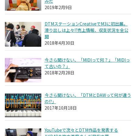
みた
2019年2月9日
DTMステーションCreativeでM3に初出展。
滑り出しは上々!?売上情報、収支状況を全公
開
2018年4月30日
今さら聞けない、「MIDIって何？」「MIDIっ
て古いの？」
2018年2月28日
今さら聞けない、「DTMとDAWって何が違う
の!?」
2017年10月18日
YouTubeで次々とDTM作品を発表する