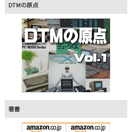
DTMの原点
著書