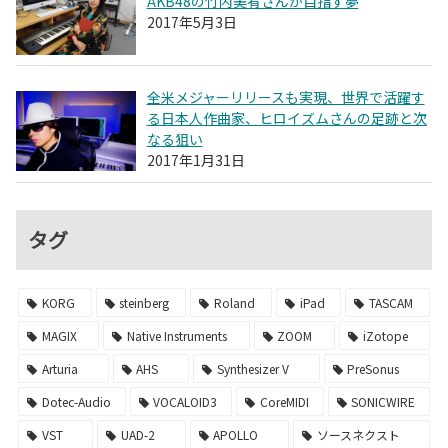
AKB48の竹内美宥さんが目指す夢
2017年5月3日
全米メジャーリリースも実現、世界で活躍す
る日本人作曲家、ヒロイズムさんの足跡と次
なる狙い
2017年1月31日
タグ
KORG
steinberg
Roland
iPad
TASCAM
MAGIX
Native Instruments
ZOOM
iZotope
Arturia
AHS
Synthesizer V
PreSonus
Dotec-Audio
VOCALOID3
CoreMIDI
SONICWIRE
VST
UAD-2
APOLLO
ソースネクスト