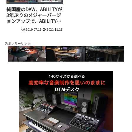
純国産のDAW、ABILITYが
3年ぶりのメジャーバージ
ョンアップで、ABILITY
3.0に。70以上の機能を強
2019.07.13
2021.11.18
化し発売開始
スポンサーリンク