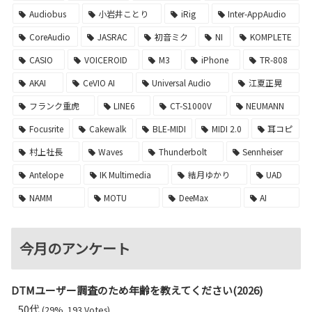
Audiobus
小岩井ことり
iRig
Inter-AppAudio
CoreAudio
JASRAC
初音ミク
NI
KOMPLETE
CASIO
VOICEROID
M3
iPhone
TR-808
AKAI
CeVIO AI
Universal Audio
江夏正晃
フランク重虎
LINE6
CT-S1000V
NEUMANN
Focusrite
Cakewalk
BLE-MIDI
MIDI 2.0
耳コピ
村上社長
Waves
Thunderbolt
Sennheiser
Antelope
IK Multimedia
結月ゆかり
UAD
NAMM
MOTU
DeeMax
AI
今月のアンケート
DTMユーザー調査のため年齢を教えてください(2026)
50代
(29%, 193 Votes)