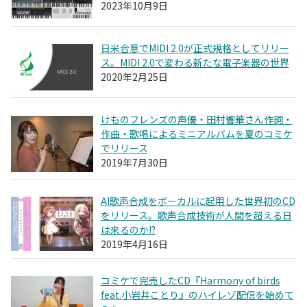
2023年10月9日
日米合意でMIDI 2.0が正式規格としてリリー
ス。MIDI 2.0で変わる新たな電子楽器の世界
2020年2月25日
けものフレンズの声優・田村響華さん作詞・
作曲・歌唱によるミニアルバムを夏のコミケ
でリリース
2019年7月30日
AI歌声合成をボーカルに起用した世界初のCD
をリリース。歌声合成技術が人間を超える日
は来るのか!?
2019年4月16日
コミケで完売したCD『Harmony of birds
feat.小岩井ことり』のハイレゾ配信を始めて