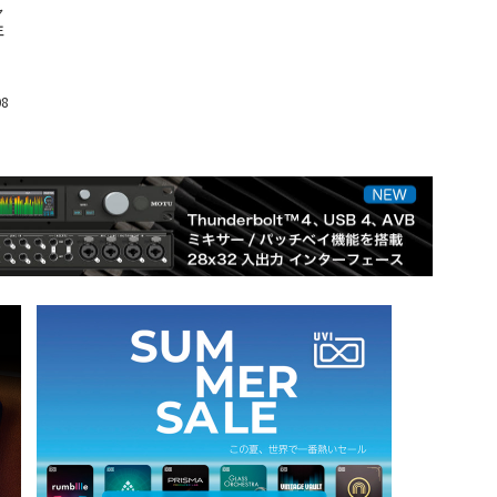
ャ
年
ま
08