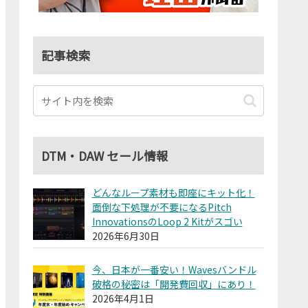
記事検索
DTM・DAW セール情報
どんなループ素材も即座にキット化！
面倒な下処理が不要になるPitch
InnovationsのLoop 2 Kitがスゴい
2026年6月30日
今、日本が一番安い！Wavesバンドル
破格の秘密は「開発費回収」にあり！
2026年4月1日