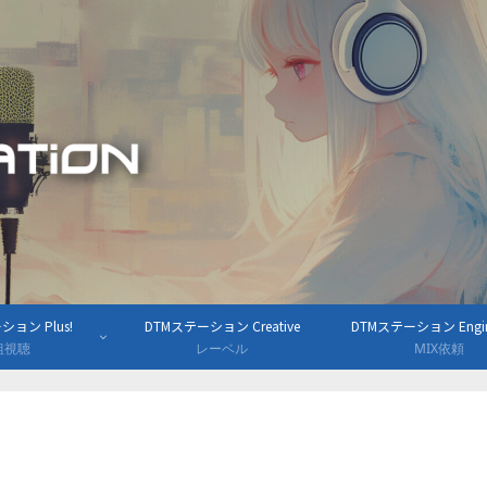
ョン Plus!
DTMステーション Creative
DTMステーション Engine
組視聴
レーベル
MIX依頼