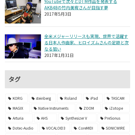
YouTubeで次々とDTM作品を発表する
AKB48の竹内美宥さんが目指す夢
2017年5月3日
全米メジャーリリースも実現、世界で活躍す
る日本人作曲家、ヒロイズムさんの足跡と次
なる狙い
2017年1月31日
タグ
KORG
steinberg
Roland
iPad
TASCAM
MAGIX
Native Instruments
ZOOM
iZotope
Arturia
AHS
Synthesizer V
PreSonus
Dotec-Audio
VOCALOID3
CoreMIDI
SONICWIRE