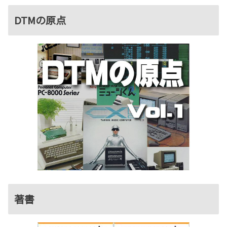
DTMの原点
著書