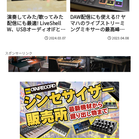
演奏してみた/歌ってみた
DAW配信にも使える!? ヤ
配信にも最適! LiveShell
マハのライブストリーミ
W、USBオーディオIFとの
ングミキサーの最高峰
連携に最適化されたライ
AG08は、一般的なミキサ
2024.03.07
2023.04.08
ブ配信専用機の実力
ーと何が違うのか?
スポンサーリンク