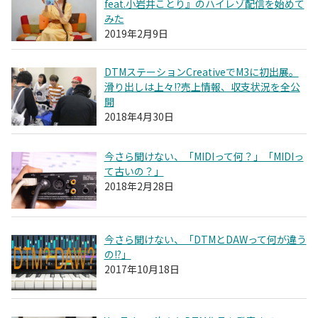
feat.小岩井ことり』のハイレゾ配信を始めて
みた
2019年2月9日
DTMステーションCreativeでM3に初出展。
滑り出しは上々!?売上情報、収支状況を全公
開
2018年4月30日
今さら聞けない、「MIDIって何？」「MIDIっ
て古いの？」
2018年2月28日
今さら聞けない、「DTMとDAWって何が違う
の!?」
2017年10月18日