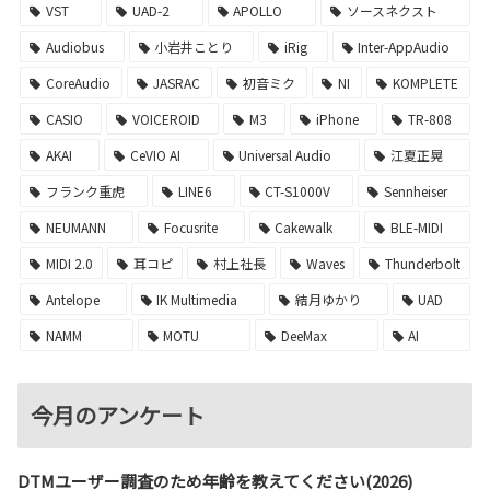
VST
UAD-2
APOLLO
ソースネクスト
Audiobus
小岩井ことり
iRig
Inter-AppAudio
CoreAudio
JASRAC
初音ミク
NI
KOMPLETE
CASIO
VOICEROID
M3
iPhone
TR-808
AKAI
CeVIO AI
Universal Audio
江夏正晃
フランク重虎
LINE6
CT-S1000V
Sennheiser
NEUMANN
Focusrite
Cakewalk
BLE-MIDI
MIDI 2.0
耳コピ
村上社長
Waves
Thunderbolt
Antelope
IK Multimedia
結月ゆかり
UAD
NAMM
MOTU
DeeMax
AI
今月のアンケート
DTMユーザー調査のため年齢を教えてください(2026)