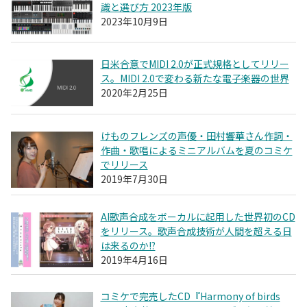
識と選び方 2023年版
2023年10月9日
日米合意でMIDI 2.0が正式規格としてリリー
ス。MIDI 2.0で変わる新たな電子楽器の世界
2020年2月25日
けものフレンズの声優・田村響華さん作詞・
作曲・歌唱によるミニアルバムを夏のコミケ
でリリース
2019年7月30日
AI歌声合成をボーカルに起用した世界初のCD
をリリース。歌声合成技術が人間を超える日
は来るのか!?
2019年4月16日
コミケで完売したCD『Harmony of birds