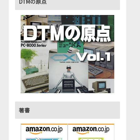
DTMの原点
著書