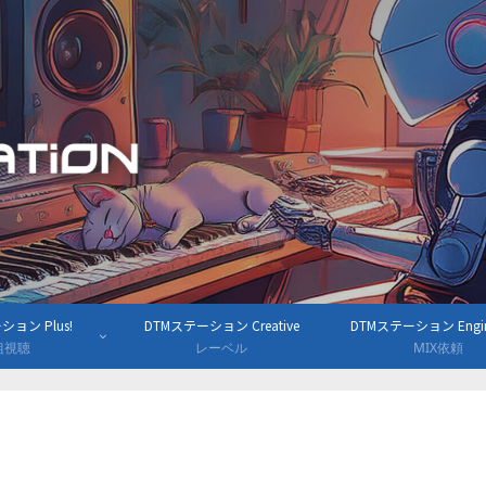
ョン Plus!
DTMステーション Creative
DTMステーション Engine
組視聴
レーベル
MIX依頼