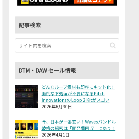
記事検索
DTM・DAW セール情報
どんなループ素材も即座にキット化！
面倒な下処理が不要になるPitch
InnovationsのLoop 2 Kitがスゴい
2026年6月30日
今、日本が一番安い！Wavesバンドル
破格の秘密は「開発費回収」にあり！
2026年4月1日