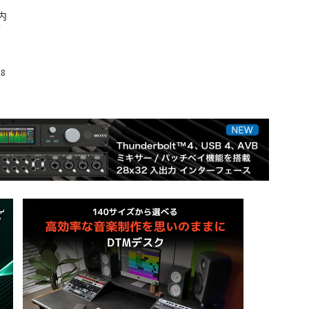
国内
て
28