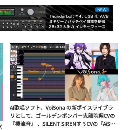
DTM/DAW プラグイン情報（VST AU AAX）
AI歌唱ソフト、VoiSona の新ボイスライブラ
リとして、ゴールデンボンバー鬼龍院翔CVの
『機流音』 、SILENT SIRENすぅCVの『AiSuu
パ