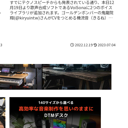
』がリリース。AI歌声合成の世界に新しい波
すでにテクノスピーチからも発表されている通り、本日12
月19日より歌声合成ソフトであるVoiSonaに2つのボイス
ライブラリが追加されます。ゴールデンボンバーの鬼龍院
翔(@kiryuintw)さんがCVをつとめる機流音（きるね）
と、SILE...
23
2022.12.19
2023.07.04