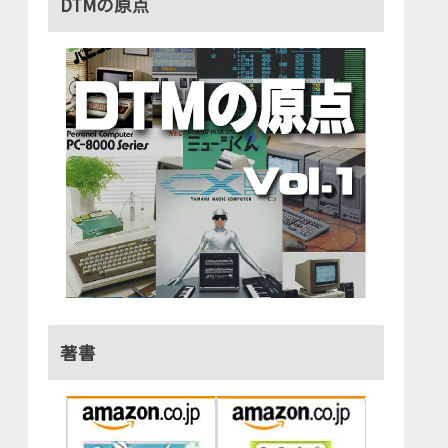
DTMの原点
著書