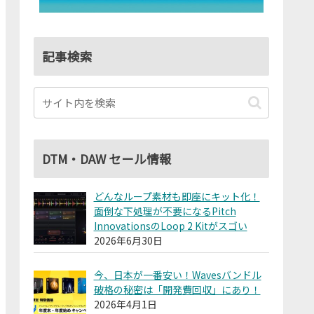
記事検索
DTM・DAW セール情報
どんなループ素材も即座にキット化！
面倒な下処理が不要になるPitch
InnovationsのLoop 2 Kitがスゴい
2026年6月30日
今、日本が一番安い！Wavesバンドル
破格の秘密は「開発費回収」にあり！
2026年4月1日