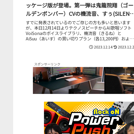
ッケージ版が登場。第一弾は鬼龍院翔（ゴー
ルデンボンバー）CVの機流音、すぅ(SILENT
SIREN）CVのAiSuu
すでに発表されているのでご存じの方も多いと思います
が、本日12月14日よりテクノスピーチからAI歌唱ソフト
VoiSonaのボイスライブラリ、機流音（きるね）と
AiSuu（あいす）の買い切りプラン（各13,200円）および
特別パッケージ版（各...
2023.12.14
2023.12.
スポンサーリンク