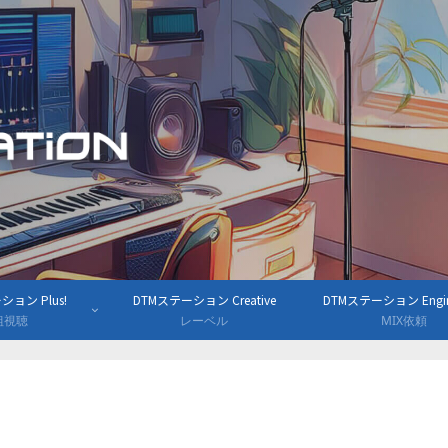
ョン Plus!
DTMステーション Creative
DTMステーション Engine
組視聴
レーベル
MIX依頼