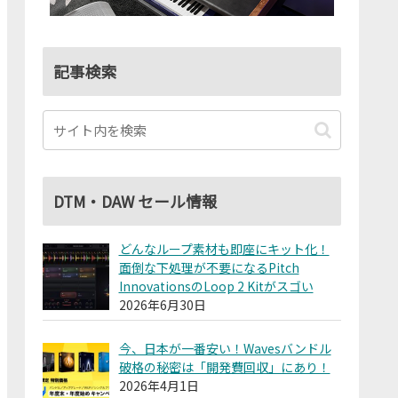
記事検索
DTM・DAW セール情報
どんなループ素材も即座にキット化！
面倒な下処理が不要になるPitch
InnovationsのLoop 2 Kitがスゴい
2026年6月30日
今、日本が一番安い！Wavesバンドル
破格の秘密は「開発費回収」にあり！
2026年4月1日