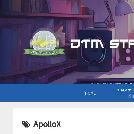
DTMステーシ
HOME
番
ApolloX