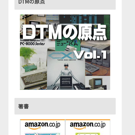
DTMの原点
著書