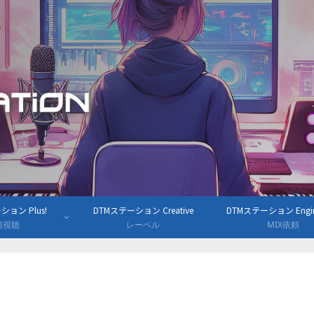
ョン Plus!
DTMステーション Creative
DTMステーション Engine
組視聴
レーベル
MIX依頼