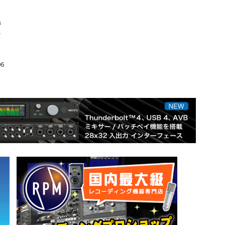
持
ル
06