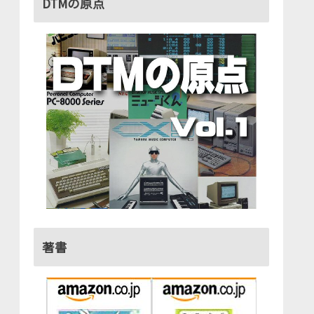
DTMの原点
著書