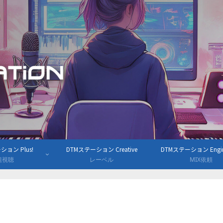
ョン Plus!
DTMステーション Creative
DTMステーション Engine
組視聴
レーベル
MIX依頼