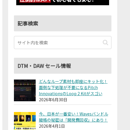
記事検索
DTM・DAW セール情報
どんなループ素材も即座にキット化！
面倒な下処理が不要になるPitch
InnovationsのLoop 2 Kitがスゴい
2026年6月30日
今、日本が一番安い！Wavesバンドル
破格の秘密は「開発費回収」にあり！
2026年4月1日