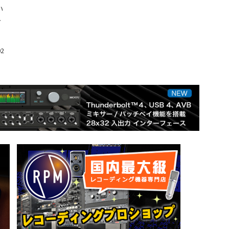
い
れ
02