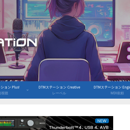
ョン Plus!
DTMステーション Creative
DTMステーション Engine
組視聴
レーベル
MIX依頼