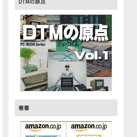
DTMの原点
著書