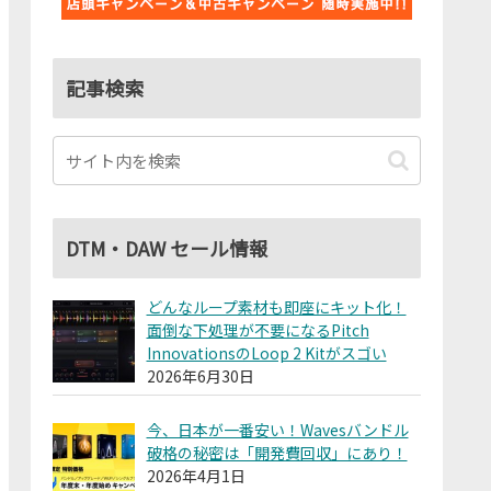
記事検索
DTM・DAW セール情報
どんなループ素材も即座にキット化！
面倒な下処理が不要になるPitch
InnovationsのLoop 2 Kitがスゴい
2026年6月30日
今、日本が一番安い！Wavesバンドル
破格の秘密は「開発費回収」にあり！
2026年4月1日